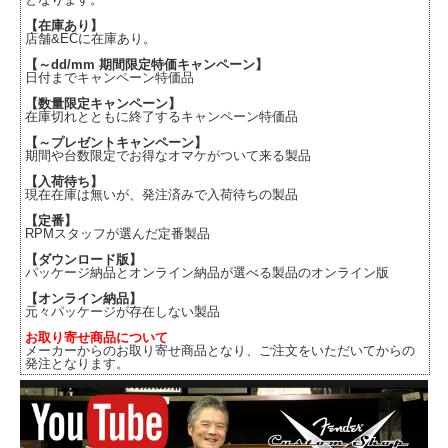
【在庫あり】
店舗&ECに在庫あり。
【～dd/mm 期間限定特価キャンペーン】
日付までキャンペーン特価品
【数量限定キャンペーン】
在庫切れとともに終了するキャンペーン特価品
【～プレゼントキャンペーン】
期間や台数限定でお得なオマケがついて来る製品
【入荷待ち】
現在在庫は無いが、発注済みで入荷待ちの製品
【定番】
RPMスタッフが選んだ定番製品
【ダウンロード版】
パッケージ納品とオンライン納品が選べる製品のオンライン版
【オンライン納品】
元々パッケージが存在しない製品
お取り寄せ商品について
メーカーからのお取り寄せ商品となり、ご注文をいただいてからの
発注となります。