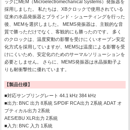
ックにMEM（Microelectromechanical Systems）発振器を
採用しました。 私たちは、XBクロックで使用されている
従来の水晶発振器とブラインド・シューティングを行った
後、MEMを選択しました。 MEMS発振器は、主観的な音
質で勝っただけでなく、客観的にも勝ったのです。 多く
のクロックは、温度変動の影響を受けにくいオーブン安定
化方式を採用していますが、MEMSは温度による影響を受
けにくいため、安定化のためのサーマルソリューションを
必要としません。 さらに、MEMS発振器は水晶振動子よ
りも耐衝撃性に優れています。
【製品仕様】
■対応サンプリングレート 44.1 kHz 384 kHz
■出力: BNC 出力 8系統 S/PDIF RCA出力 2系統 ADAT オ
プティカル出力 2系統
AES/EBU XLR出力 2系統
■入力: BNC 入力 1系統