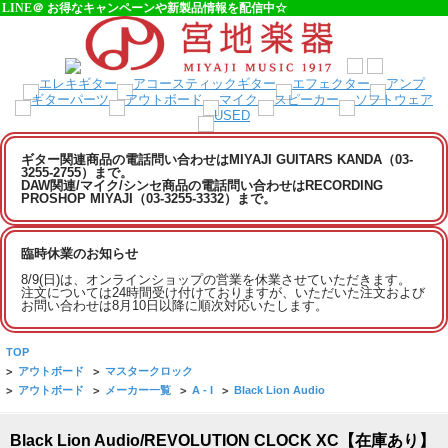
LINE＠ お得なキャンペーンや新製品情報を配信中☆
ギター関連商品の電話問い合わせはMIYAJI GUITARS KANDA（03-
3255-2755）まで。
DAW関連/マイク/シンセ商品の電話問い合わせはRECORDING
PROSHOP MIYAJI（03-3255-3332）まで。
臨時休業のお知らせ
8/9(日)は、オンラインショップの営業を休業させていただきます。
注文については24時間受け付けておりますが、いただいた注文および
お問い合わせは8月10日以降に順次対応いたします。
TOP
>
アウトボード
>
マスタークロック
>
アウトボード
>
メーカー一覧
>
A - I
>
Black Lion Audio
Black Lion Audio/REVOLUTION CLOCK XC【在庫あり】