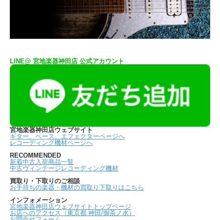
LINE@ 宮地楽器神田店 公式アカウント
宮地楽器神田店ウェブサイト
ギター、ベース、エフェクターページへ
レコーディング機材ページへ
RECOMMENDED
新着中古入荷商品一覧
中古ヴィンテージレコーディング機材
買取り・下取りのご相談
お手持ちの楽器・機材の買取り下取りはこちら
インフォメーション
宮地楽器神田店ウェブサイトトップページ
お店へのアクセス（東京都 神田/御茶ノ水）
お問合せフォーム