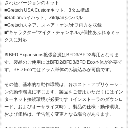
されたバージョンのキット
■Gretsch USA Customキット、3タム構成
■Sabianハイハット、Zildjianシンバル
■Gretschスネア、スネア・オン/オフ両方を収録
■“キャラクター”マイク・チャンネルが個性あふれるミッ
クスに対応
※BFD Expansions拡張音源はBFD3/BFD2専用となりま
す。製品のご使用にはBFD2/BFD3/BFD Eco本体が必要で
す。BFD Ecoではドラム単体のみ読込みが可能です。
その他、基本的な動作環境は、各ホスト・アプリケーショ
ンの動作環境に準じます。製品をご使用いただくにはイン
ターネット接続環境が必要です（インストーラのダウンロ
ード、およびオーサライズ時）。製品の仕様・動作環境、
および価格は、予告無く変更となる場合があります。