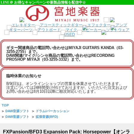
LINE＠ お得なキャンペーンや新製品情報を配信中☆
ギター関連商品の電話問い合わせはMIYAJI GUITARS KANDA（03-
3255-2755）まで。
DAW関連/マイク/シンセ商品の電話問い合わせはRECORDING
PROSHOP MIYAJI（03-3255-3332）まで。
臨時休業のお知らせ
8/9(日)は、オンラインショップの営業を休業させていただきます。
注文については24時間受け付けておりますが、いただいた注文および
お問い合わせは8月10日以降に順次対応いたします。
TOP
>
DAW音源ソフト
>
ドラム/パーカッション
>
DAW音源ソフト
>
拡張音源(BFD)
FXPansion/BFD3 Expansion Pack: Horsepower【オンラ