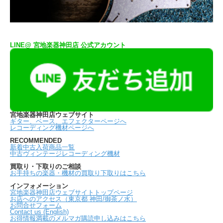
LINE@ 宮地楽器神田店 公式アカウント
宮地楽器神田店ウェブサイト
ギター、ベース、エフェクターページへ
レコーディング機材ページへ
RECOMMENDED
新着中古入荷商品一覧
中古ヴィンテージレコーディング機材
買取り・下取りのご相談
お手持ちの楽器・機材の買取り下取りはこちら
インフォメーション
宮地楽器神田店ウェブサイトトップページ
お店へのアクセス（東京都 神田/御茶ノ水）
お問合せフォーム
Contact us (English)
お得情報満載のメルマガ購読申し込みはこちら