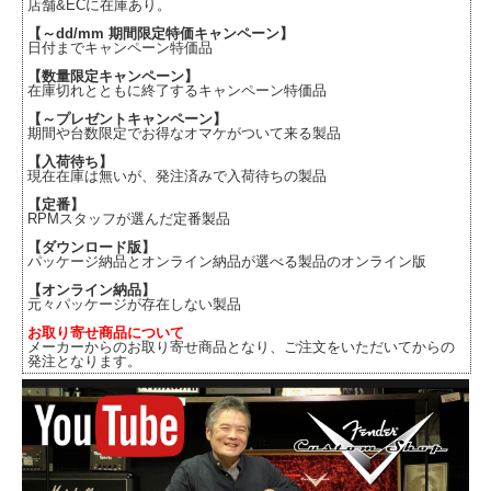
店舗&ECに在庫あり。
【～dd/mm 期間限定特価キャンペーン】
日付までキャンペーン特価品
【数量限定キャンペーン】
在庫切れとともに終了するキャンペーン特価品
【～プレゼントキャンペーン】
期間や台数限定でお得なオマケがついて来る製品
【入荷待ち】
現在在庫は無いが、発注済みで入荷待ちの製品
【定番】
RPMスタッフが選んだ定番製品
【ダウンロード版】
パッケージ納品とオンライン納品が選べる製品のオンライン版
【オンライン納品】
元々パッケージが存在しない製品
お取り寄せ商品について
メーカーからのお取り寄せ商品となり、ご注文をいただいてからの
発注となります。