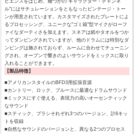
ビエンスをはじめ、幾つかの”キャラクター・チャンネ
ル”にはサチュレーションをともなったビンテージ・トー
ンが用意されています。カスタマイズされたプレートによ
るプロセッシング、ユニークな”ゴミ箱”型マイクがローフ
ァイなダーティさを加えます。スネアは紙やタオルをつか
ってダンピングされていますが、他のドラムには特別なダ
ンピングは施されておらず、ルームに合わせてチューニン
グされ、オープンで響きのよいサウンドをミックスに取り
入れることができます。
【製品特徴】
■アメリカンスタイルのBFD3用拡張音源
■カントリー、ロック、ブルースに最適なドラムサウンド
■ミックスにすぐ使える、表現力の高いオーセンティック
なサウンド
■スティック、ブラシそれぞれ3つのバージョン、計6キッ
トを収録
■自然なサウンドのバージョンと、異なる2つのプロセス