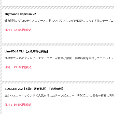
strymon/El Capistan V2
独自開発のdTapeテクノロジーと、新しいパワフルなARMDSPによって本物のテー
価格： 62,800円(税込)
Line6/DL4 MkII【お取り寄せ商品】
世界中で人気のディレイ・エフェクターが軽量小型化・多機能化を実現してモデルチェ
価格： 49,500円(税込)
BOSS/RE-202【お取り寄せ商品】【送料無料】
温かいエコー・サウンドで人気を博したテープ式エコー「RE-201」の音色を精密に
価格： 50,600円(税込)