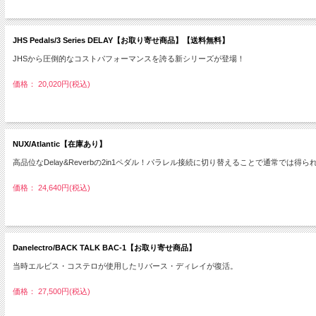
JHS Pedals/3 Series DELAY【お取り寄せ商品】【送料無料】
JHSから圧倒的なコストパフォーマンスを誇る新シリーズが登場！
価格： 20,020円(税込)
NUX/Atlantic【在庫あり】
高品位なDelay&Reverbの2in1ペダル！パラレル接続に切り替えることで通常では
価格： 24,640円(税込)
Danelectro/BACK TALK BAC-1【お取り寄せ商品】
当時エルビス・コステロが使用したリバース・ディレイが復活。
価格： 27,500円(税込)