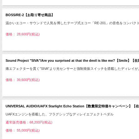
BOSS/RE-2【お取り寄せ商品】
温かいエコー・サウンドで人気を博したテープ式エコー「RE-201」の音色をコンパク
価格： 28,600円(税込)
Sound Project "SIVA"/Are you surprised at that the devil is like me?【
痛エフェクターを貫く”SIVA"より光センサーと強制発振スイッチを搭載したディレイが
価格： 39,600円(税込)
UNIVERSAL AUDIO/UAFX Starlight Echo Station【数量限定特価キャンペ
UAFXエンジンを搭載した、フラグシップなディレイエフェクトペダル
通常販売価格：68,200円(税込)
価格： 55,000円(税込)