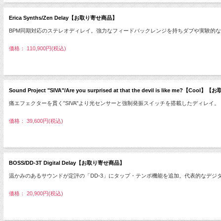
Erica Synths/Zen Delay【お取り寄せ商品】
BPM同期対応のステレオディレイ。強力なフィードバックレンジを持ちダブや実験的
価格： 110,900円(税込)
Sound Project "SIVA"/Are you surprised at that the devil is like me
痛エフェクターを貫く”SIVA"より光センサーと強制発振スイッチを搭載したディレイ。
価格： 39,600円(税込)
BOSS/DD-3T Digital Delay【お取り寄せ商品】
温かみのあるサウンドが定評の「DD-3」にタップ・テンポ機能を追加。代表的なデジ
価格： 20,900円(税込)