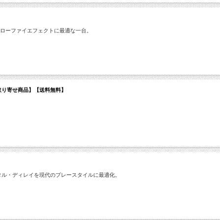
なローファイエフェクトに最適な一台。
?【Cool】【お取り寄せ商品】【送料無料】
タル・ディレイを現代のプレースタイルに最適化。