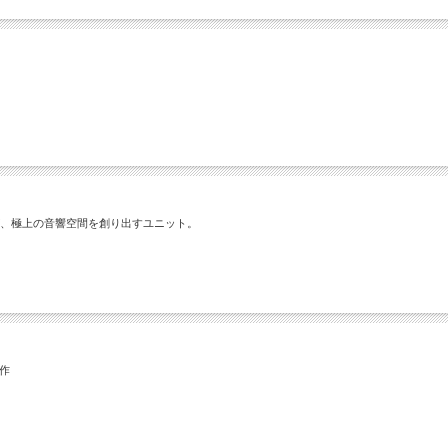
が、極上の音響空間を創り出すユニット。
作