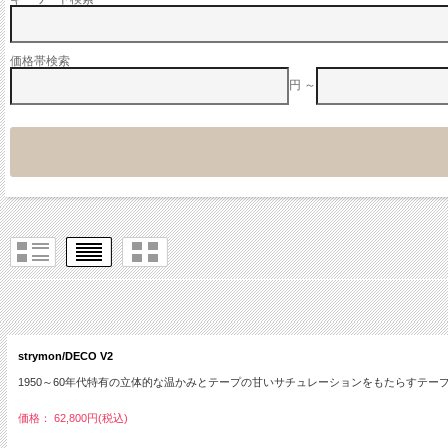
価格帯検索
円 ～
strymon/DECO V2
1950～60年代特有の立体的な温かみとテープの甘いサチュレーションをもたらすテー
価格： 62,800円(税込)