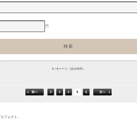
円
5 / 6ページ
（全106件）
前へ
2
3
4
5
6
次へ
プエフェクト。