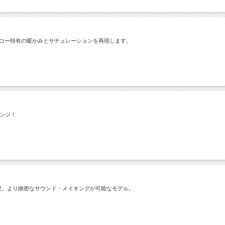
プエコー特有の暖かみとサチュレーションを再現します。
ンジ！
再現。より緻密なサウンド・メイキングが可能なモデル。