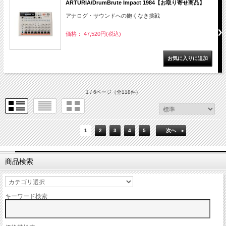
ARTURIA/DrumBrute Impact 1984【お取り寄せ商品】
アナログ・サウンドへの飽くなき挑戦
価格： 47,520円(税込)
1 / 6ページ
（全118件）
1
2
3
4
5
次へ
商品検索
キーワード検索