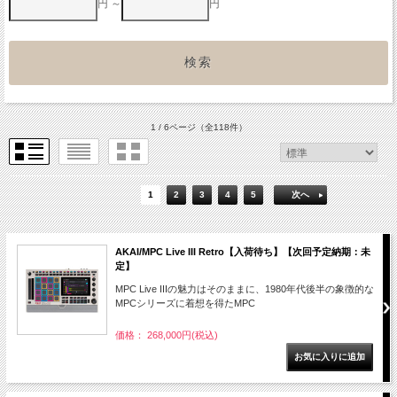
円 ～
円
1 / 6ページ
（全118件）
1
2
3
4
5
次へ
AKAI/MPC Live III Retro【入荷待ち】【次回予定納期：未
定】
MPC Live IIIの魅力はそのままに、1980年代後半の象徴的な
MPCシリーズに着想を得たMPC
価格： 268,000円(税込)