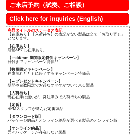
ご来店予約（試奏、ご相談）
Click here for inquiries (English)
商品タイトルのステータス表記
【在庫あり】【入荷待ち】の表記がない製品は全て「お取り寄せ」
となります。
【在庫あり】
店舗&ECに在庫あり。
【～dd/mm 期間限定特価キャンペーン】
日付までキャンペーン特価品
【数量限定キャンペーン】
在庫切れとともに終了するキャンペーン特価品
【～プレゼントキャンペーン】
期間や台数限定でお得なオマケがついて来る製品
【入荷待ち】
現在在庫は無いが、発注済みで入荷待ちの製品
【定番】
RPMスタッフが選んだ定番製品
【ダウンロード版】
パッケージ納品とオンライン納品が選べる製品のオンライン版
【オンライン納品】
元々パッケージが存在しない製品