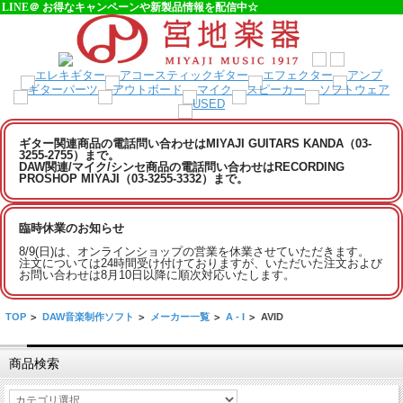
LINE＠ お得なキャンペーンや新製品情報を配信中☆
ギター関連商品の電話問い合わせはMIYAJI GUITARS KANDA（03-
3255-2755）まで。
DAW関連/マイク/シンセ商品の電話問い合わせはRECORDING
PROSHOP MIYAJI（03-3255-3332）まで。
臨時休業のお知らせ
8/9(日)は、オンラインショップの営業を休業させていただきます。
注文については24時間受け付けておりますが、いただいた注文および
お問い合わせは8月10日以降に順次対応いたします。
TOP
>
DAW音楽制作ソフト
>
メーカー一覧
>
A - I
>
AVID
商品検索