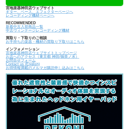
宮地楽器神田店ウェブサイト
ギター、ベース、エフェクターページへ
レコーディング機材ページへ
RECOMMENDED
新着中古入荷商品一覧
中古ヴィンテージレコーディング機材
買取り・下取りのご相談
お手持ちの楽器・機材の買取り下取りはこちら
インフォメーション
宮地楽器神田店ウェブサイトトップページ
お店へのアクセス（東京都 神田/御茶ノ水）
お問合せフォーム
Contact us (English)
お得情報満載のメルマガ購読申し込みはこちら