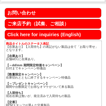
お問い合わせ
ご来店予約（試奏、ご相談）
Click here for inquiries (English)
商品タイトルのステータス表記
【在庫あり】【入荷待ち】の表記がない製品は全て「お取り寄せ」
となります。
【在庫あり】
店舗&ECに在庫あり。
【～dd/mm 期間限定特価キャンペーン】
日付までキャンペーン特価品
【数量限定キャンペーン】
在庫切れとともに終了するキャンペーン特価品
【～プレゼントキャンペーン】
期間や台数限定でお得なオマケがついて来る製品
【入荷待ち】
現在在庫は無いが、発注済みで入荷待ちの製品
【定番】
RPMスタッフが選んだ定番製品