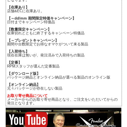
【在庫あり】
店舗&ECに在庫あり。
【～dd/mm 期間限定特価キャンペーン】
日付までキャンペーン特価品
【数量限定キャンペーン】
在庫切れとともに終了するキャンペーン特価品
【～プレゼントキャンペーン】
期間や台数限定でお得なオマケがついて来る製品
【入荷待ち】
現在在庫は無いが、発注済みで入荷待ちの製品
【定番】
RPMスタッフが選んだ定番製品
【ダウンロード版】
パッケージ納品とオンライン納品が選べる製品のオンライン版
【オンライン納品】
元々パッケージが存在しない製品
お取り寄せ商品について
メーカーからのお取り寄せ商品となり、ご注文をいただいてからの
発注となります。