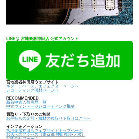
LINE@ 宮地楽器神田店 公式アカウント
宮地楽器神田店ウェブサイト
ギター、ベース、エフェクターページへ
レコーディング機材ページへ
RECOMMENDED
新着中古入荷商品一覧
中古ヴィンテージレコーディング機材
買取り・下取りのご相談
お手持ちの楽器・機材の買取り下取りはこちら
インフォメーション
宮地楽器神田店ウェブサイトトップページ
お店へのアクセス（東京都 神田/御茶ノ水）
お問合せフォーム