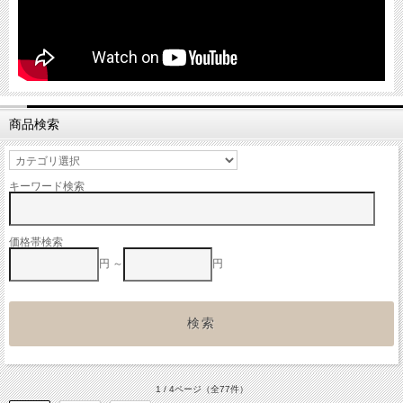
商品検索
キーワード検索
価格帯検索
円 ～
円
1 / 4ページ
（全77件）