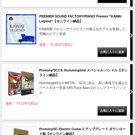
PREMIER SOUND FACTORY/PIANO Premier “KAWAI
Legend”【オンライン納品】
KAWAI製フルコンサートピアノの最上位モデルを収録した
究極のピアノ音源
価格： 35,363円(税込)
Prominy/SC2 & Hummingbird スペシャル バンドル【オン
ライン納品】
HummingbirdとV-METAL、SC2に加え、高い表現力を備えた
ベースギター音源 SR5 Rock Bass 2のコンプリートバンド
ル
価格： 70,224円(税込)
Prominy/SC Electric Guitar 2 アップグレード ダウンロー
ド版【オンライン納品】