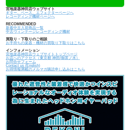
宮地楽器神田店ウェブサイト
ギター、ベース、エフェクターページへ
レコーディング機材ページへ
RECOMMENDED
新着中古入荷商品一覧
中古ヴィンテージレコーディング機材
買取り・下取りのご相談
お手持ちの楽器・機材の買取り下取りはこちら
インフォメーション
宮地楽器神田店ウェブサイトトップページ
お店へのアクセス（東京都 神田/御茶ノ水）
お問合せフォーム
Contact us (English)
お得情報満載のメルマガ購読申し込みはこちら