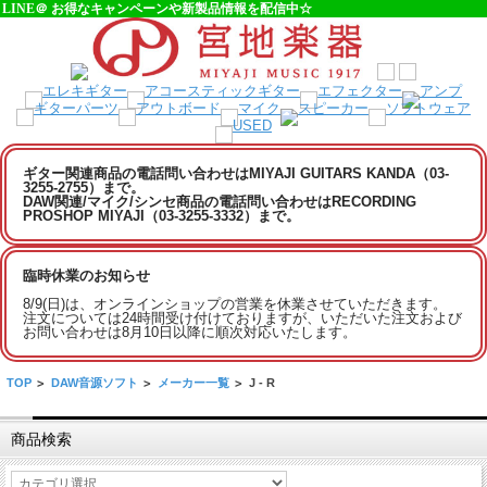
LINE＠ お得なキャンペーンや新製品情報を配信中☆
ギター関連商品の電話問い合わせはMIYAJI GUITARS KANDA（03-
3255-2755）まで。
DAW関連/マイク/シンセ商品の電話問い合わせはRECORDING
PROSHOP MIYAJI（03-3255-3332）まで。
臨時休業のお知らせ
8/9(日)は、オンラインショップの営業を休業させていただきます。
注文については24時間受け付けておりますが、いただいた注文および
お問い合わせは8月10日以降に順次対応いたします。
TOP
>
DAW音源ソフト
>
メーカー一覧
>
J - R
商品検索