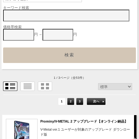
キーワード検索
価格帯検索
円 ～
円
1 / 3ページ
（全53件）
1
2
3
次へ
Prominy/V-METAL 2 アップグレード【オンライン納品】
V-Metal ver.1 ユーザーが対象のアップグレード ダウンロー
ド版