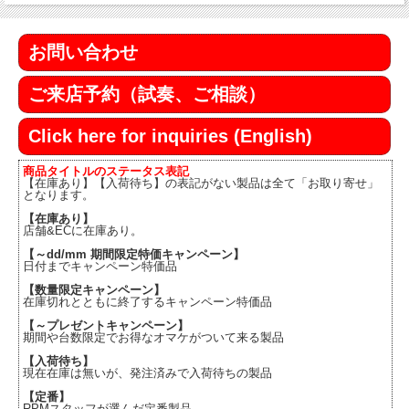
お問い合わせ
ご来店予約（試奏、ご相談）
Click here for inquiries (English)
商品タイトルのステータス表記
【在庫あり】【入荷待ち】の表記がない製品は全て「お取り寄せ」
となります。
【在庫あり】
店舗&ECに在庫あり。
【～dd/mm 期間限定特価キャンペーン】
日付までキャンペーン特価品
【数量限定キャンペーン】
在庫切れとともに終了するキャンペーン特価品
【～プレゼントキャンペーン】
期間や台数限定でお得なオマケがついて来る製品
【入荷待ち】
現在在庫は無いが、発注済みで入荷待ちの製品
【定番】
RPMスタッフが選んだ定番製品