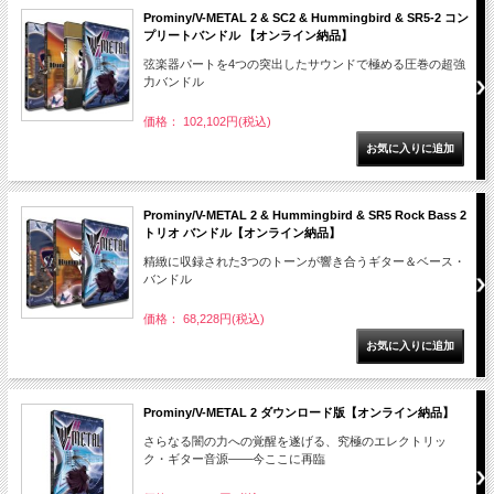
Prominy/V-METAL 2 & SC2 & Hummingbird & SR5-2 コン
プリートバンドル 【オンライン納品】
弦楽器パートを4つの突出したサウンドで極める圧巻の超強
力バンドル
価格： 102,102円(税込)
Prominy/V-METAL 2 & Hummingbird & SR5 Rock Bass 2
トリオ バンドル【オンライン納品】
精緻に収録された3つのトーンが響き合うギター＆ベース・
バンドル
価格： 68,228円(税込)
Prominy/V-METAL 2 ダウンロード版【オンライン納品】
さらなる闇の力への覚醒を遂げる、究極のエレクトリッ
ク・ギター音源――今ここに再臨