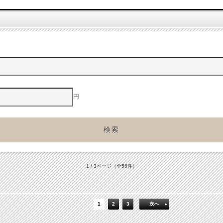
円
1 / 3ページ
（全56件）
1
2
3
次へ