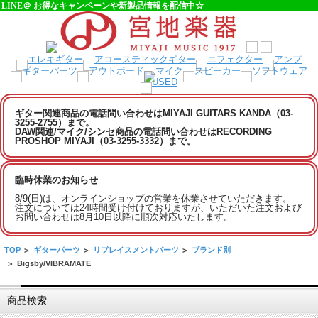
LINE＠ お得なキャンペーンや新製品情報を配信中☆
ギター関連商品の電話問い合わせはMIYAJI GUITARS KANDA（03-
3255-2755）まで。
DAW関連/マイク/シンセ商品の電話問い合わせはRECORDING
PROSHOP MIYAJI（03-3255-3332）まで。
臨時休業のお知らせ
8/9(日)は、オンラインショップの営業を休業させていただきます。
注文については24時間受け付けておりますが、いただいた注文および
お問い合わせは8月10日以降に順次対応いたします。
TOP
>
ギターパーツ
>
リプレイスメントパーツ
>
ブランド別
>
Bigsby/VIBRAMATE
商品検索