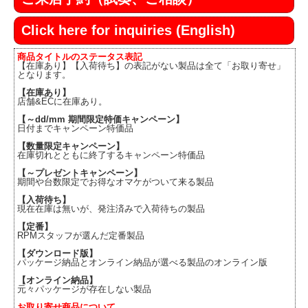
Click here for inquiries (English)
商品タイトルのステータス表記
【在庫あり】【入荷待ち】の表記がない製品は全て「お取り寄せ」
となります。
【在庫あり】
店舗&ECに在庫あり。
【～dd/mm 期間限定特価キャンペーン】
日付までキャンペーン特価品
【数量限定キャンペーン】
在庫切れとともに終了するキャンペーン特価品
【～プレゼントキャンペーン】
期間や台数限定でお得なオマケがついて来る製品
【入荷待ち】
現在在庫は無いが、発注済みで入荷待ちの製品
【定番】
RPMスタッフが選んだ定番製品
【ダウンロード版】
パッケージ納品とオンライン納品が選べる製品のオンライン版
【オンライン納品】
元々パッケージが存在しない製品
お取り寄せ商品について