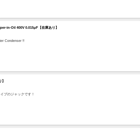
 Paper-in-Oil 400V 0.015μF【在庫あり】
ndenser !!
あり】
タイプのジャックです！