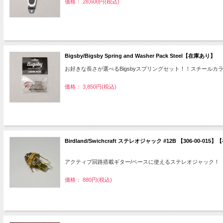
価格： 28,600円(税込)
Bigsby/Bigsby Spring and Washer Pack Steel【在庫あり】
お好きな長さが選べるBigsbyスプリングセット！！スチールカ
価格： 3,850円(税込)
Birdland/Swichcraft ステレオジャック #12B 【306-00-01
アクティブ回路搭載ギター/ベースに使えるステレオジャック！
価格： 880円(税込)