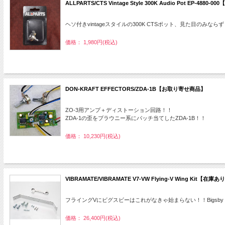
ALLPARTS/CTS Vintage Style 300K Audio Pot EP-4880-
ヘソ付きvintageスタイルの300K CTSポット、見た目の
価格： 1,980円(税込)
DON-KRAFT EFFECTORS/ZDA-1B【お取り寄せ商品】
ZO-3用アンプ＋ディストーション回路！！
ZDA-1の歪をブラウニー系にパッチ当てしたZDA-1B！！
価格： 10,230円(税込)
VIBRAMATE/VIBRAMATE V7-VW Flying-V Wing Kit【在庫あ
フライングVにビグスビーはこれがなきゃ始まらない！！Bigsby B
価格： 26,400円(税込)