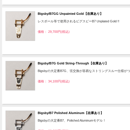
Bigsby/B7GG Unpainted Gold【在庫あり】
レスポール等で使用されるビグスビーB7 Unplated Gold !!
価格： 29,700円(税込)
Bigsby/B7G Gold String-Through【在庫あり】
Bigsbyの大定番B7G、弦交換が容易なストリングスルー仕様が
価格： 34,100円(税込)
Bigsby/B7 Polished Aluminum【在庫あり】
Bigsbyの大定番B7、Polished Aluminumモデル！