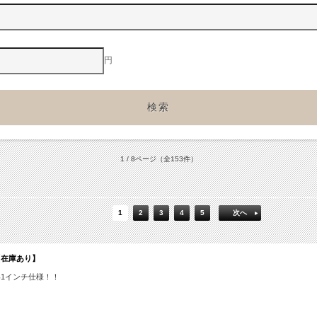
円
1 / 8ページ
（全153件）
1
2
3
4
5
次へ
005【在庫あり】
い1インチ仕様！！