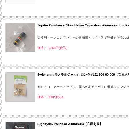
Jupiter Condenser/Bumblebee Capacitors Aluminum Foil
楽器用トーンコンデンサーの最高峰として世界で評価を得るJupiter Co
価格： 5,368円(税込)
Swichcraft モノラルジャック ロング #L11 306-00-009【在庫
セミアコ、アーチトップなど厚みのあるボディに最適なロング
価格： 990円(税込)
Bigsby/B5 Polished Aluminum【在庫あり】