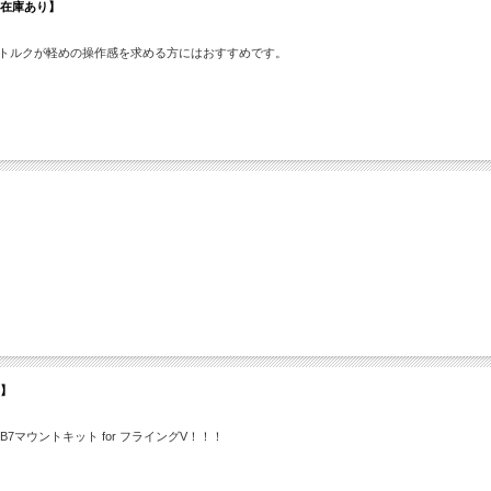
000【在庫あり】
みならずトルクが軽めの操作感を求める方にはおすすめです。
り】
7マウントキット for フライングV！！！