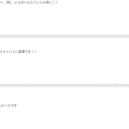
テレキャスター、SG、レスポールスペシャル等に！！
】
のリプレイスメントに最適です！！
ールピースです