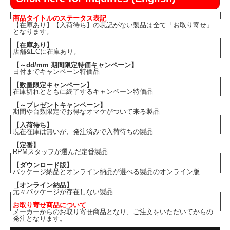
商品タイトルのステータス表記
【在庫あり】【入荷待ち】の表記がない製品は全て「お取り寄せ」
となります。
【在庫あり】
店舗&ECに在庫あり。
【～dd/mm 期間限定特価キャンペーン】
日付までキャンペーン特価品
【数量限定キャンペーン】
在庫切れとともに終了するキャンペーン特価品
【～プレゼントキャンペーン】
期間や台数限定でお得なオマケがついて来る製品
【入荷待ち】
現在在庫は無いが、発注済みで入荷待ちの製品
【定番】
RPMスタッフが選んだ定番製品
【ダウンロード版】
パッケージ納品とオンライン納品が選べる製品のオンライン版
【オンライン納品】
元々パッケージが存在しない製品
お取り寄せ商品について
メーカーからのお取り寄せ商品となり、ご注文をいただいてからの
発注となります。