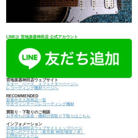
LINE@ 宮地楽器神田店 公式アカウント
宮地楽器神田店ウェブサイト
ギター、ベース、エフェクターページへ
レコーディング機材ページへ
RECOMMENDED
新着中古入荷商品一覧
中古ヴィンテージレコーディング機材
買取り・下取りのご相談
お手持ちの楽器・機材の買取り下取りはこちら
インフォメーション
宮地楽器神田店ウェブサイトトップページ
お店へのアクセス（東京都 神田/御茶ノ水）
お問合せフォーム