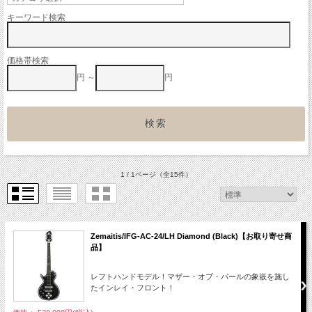
キーワード検索
価格帯検索
円 ～
円
1 / 1ページ
（全15件）
Zemaitis/IFG-AC-24/LH Diamond (Black)【お取り寄せ商
品】
レフトハンドモデル！マザー・オブ・パールの象嵌を施し
たインレイ・フロント！