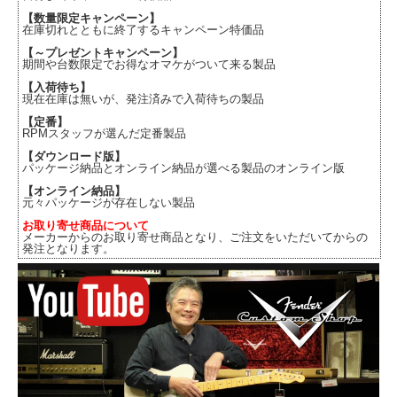
【数量限定キャンペーン】
在庫切れとともに終了するキャンペーン特価品
【～プレゼントキャンペーン】
期間や台数限定でお得なオマケがついて来る製品
【入荷待ち】
現在在庫は無いが、発注済みで入荷待ちの製品
【定番】
RPMスタッフが選んだ定番製品
【ダウンロード版】
パッケージ納品とオンライン納品が選べる製品のオンライン版
【オンライン納品】
元々パッケージが存在しない製品
お取り寄せ商品について
メーカーからのお取り寄せ商品となり、ご注文をいただいてからの
発注となります。