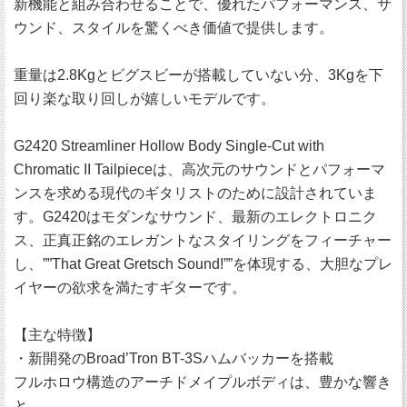
新機能と組み合わせることで、優れたパフォーマンス、サ
ウンド、スタイルを驚くべき価値で提供します。
重量は2.8Kgとビグスビーが搭載していない分、3Kgを下
回り楽な取り回しが嬉しいモデルです。
G2420 Streamliner Hollow Body Single-Cut with
Chromatic II Tailpieceは、高次元のサウンドとパフォーマ
ンスを求める現代のギタリストのために設計されていま
す。G2420はモダンなサウンド、最新のエレクトロニク
ス、正真正銘のエレガントなスタイリングをフィーチャー
し、””That Great Gretsch Sound!””を体現する、大胆なプレ
イヤーの欲求を満たすギターです。
【主な特徴】
・新開発のBroad’Tron BT-3Sハムバッカーを搭載
フルホロウ構造のアーチドメイプルボディは、豊かな響き
と