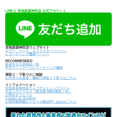
LINE@ 宮地楽器神田店 公式アカウント
宮地楽器神田店ウェブサイト
ギター、ベース、エフェクターページへ
レコーディング機材ページへ
RECOMMENDED
新着中古入荷商品一覧
中古ヴィンテージレコーディング機材
買取り・下取りのご相談
お手持ちの楽器・機材の買取り下取りはこちら
インフォメーション
宮地楽器神田店ウェブサイトトップページ
お店へのアクセス（東京都 神田/御茶ノ水）
お問合せフォーム
Contact us (English)
お得情報満載のメルマガ購読申し込みはこちら