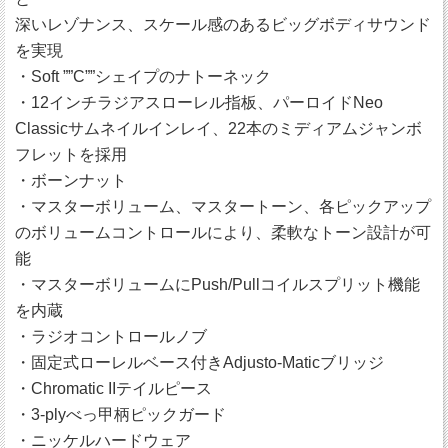
深いレゾナンス、スケール感のあるビッグボディサウンド
を実現
・Soft ””C””シェイプのナトーネック
・12インチラジアスローレル指板、パーロイドNeo
Classicサムネイルインレイ、22本のミディアムジャンボ
フレットを採用
・ボーンナット
・マスターボリューム、マスタートーン、各ピックアップ
のボリュームコントロールにより、柔軟なトーン設計が可
能
・マスターボリュームにPush/Pullコイルスプリット機能
を内蔵
・ラジオコントロールノブ
・固定式ローレルベース付きAdjusto-Maticブリッジ
・Chromatic IIテイルピース
・3-plyべっ甲柄ピックガード
・ニッケルハードウェア