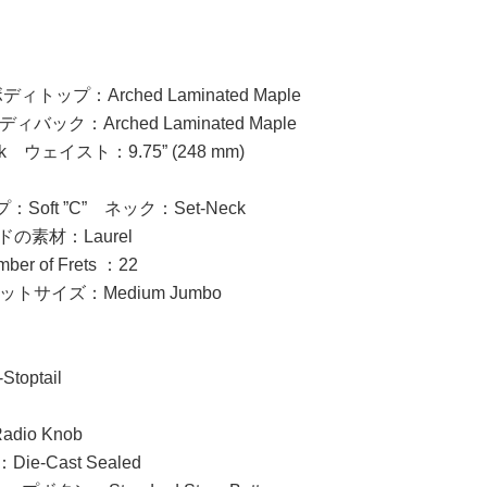
トップ：Arched Laminated Maple
ディバック：Arched Laminated Maple
k ウェイスト：9.75” (248 mm)
ft ”C” ネック：Set-Neck
の素材：Laurel
r of Frets ：22
ットサイズ：Medium Jumbo
optail
io Knob
Cast Sealed