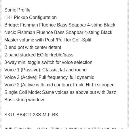
Sonic Profile
H-H Pickup Configuration
Bridge: Fishman Fluence Bass Soapbar 4-string Black
Neck: Fishman Fluence Bass Soapbar 4-string Black
Master volume with Push/Pull for Coil-Split
Blend pot with center detent
2-band stacked EQ for treble/bass
3-way mini toggle switch for voice selection:
Voice 1 (Passive): Classic, fat and round
Voice 2 (Active): Full frequency, full dynamic
Voice 2 (Active with mid contour): Funk, Hi-Fi scooped
Single Coil Mode: Same voices as above but with Jazz
Bass string window
SKU: BB4CT-23S-M-F-BK