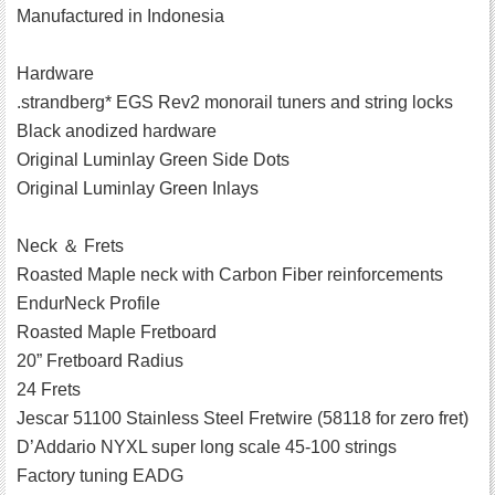
Manufactured in Indonesia
Hardware
.strandberg* EGS Rev2 monorail tuners and string locks
Black anodized hardware
Original Luminlay Green Side Dots
Original Luminlay Green Inlays
Neck ＆ Frets
Roasted Maple neck with Carbon Fiber reinforcements
EndurNeck Profile
Roasted Maple Fretboard
20” Fretboard Radius
24 Frets
Jescar 51100 Stainless Steel Fretwire (58118 for zero fret)
D’Addario NYXL super long scale 45-100 strings
Factory tuning EADG