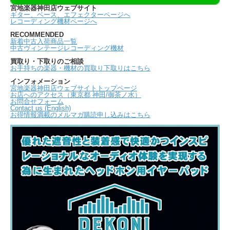
宮地楽器神田店ウェブサイト
ギター、ベース、エフェクターページへ
レコーディング機材ページへ
RECOMMENDED
新着中古入荷商品一覧
中古ヴィンテージレコーディング機材
買取り・下取りのご相談
お手持ちの楽器・機材の買取り下取りはこちら
インフォメーション
宮地楽器神田店ウェブサイトトップページ
お店へのアクセス（東京都 神田/御茶ノ水）
お問合せフォーム
Contact us (English)
お得情報満載のメルマガ購読申し込みはこちら