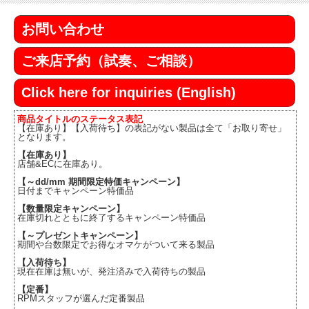
お問い合わせ
ご来店予約（試奏、ご相談）
Click here for inquiries (English)
商品タイトルのステータス表記
【在庫あり】【入荷待ち】の表記がない製品は全て「お取り寄せ」
となります。
【在庫あり】
店舗&ECに在庫あり。
【～dd/mm 期間限定特価キャンペーン】
日付までキャンペーン特価品
【数量限定キャンペーン】
在庫切れとともに終了するキャンペーン特価品
【～プレゼントキャンペーン】
期間や台数限定でお得なオマケがついて来る製品
【入荷待ち】
現在在庫は無いが、発注済みで入荷待ちの製品
【定番】
RPMスタッフが選んだ定番製品