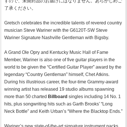
すので、未開封品のお届けにはなりません。あらかじめご
了承ください。
Gretsch celebrates the incredible talents of revered country
musician Steve Wariner with the G6120T-SW Steve
Wariner Signature Nashville Gentleman with Bigsby.
A Grand Ole Opry and Kentucky Music Hall of Fame
Member, Wariner is also one of five guitar players in the
world to be given the “Certified Guitar Player” award by the
legendary “Country Gentleman” himself, Chet Atkins.
During his illustrious career, the four-time Grammy-award
winning artist has released 19 studio albums spawning
more than 50 charted
Billboard
singles including 14 No. 1
hits, plus songwriting hits such as Garth Brooks’ “Long
Neck Bottle” and Keith Urban’s “Where the Blacktop Ends.”
Wariner’s new state-of-the-art signature instrument packs