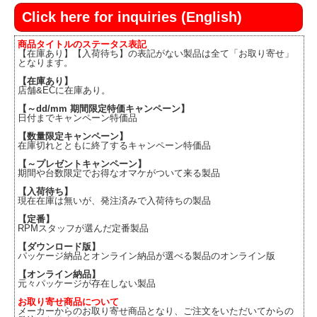
Click here for inquiries (English)
商品タイトルのステータス表記
【在庫あり】【入荷待ち】の表記がない製品は全て「お取り寄せ」
となります。
【在庫あり】
店舗&ECに在庫あり。
【～dd/mm 期間限定特価キャンペーン】
日付までキャンペーン特価品
【数量限定キャンペーン】
在庫切れとともに終了するキャンペーン特価品
【～プレゼントキャンペーン】
期間や台数限定でお得なオマケがついて来る製品
【入荷待ち】
現在在庫は無いが、発注済みで入荷待ちの製品
【定番】
RPMスタッフが選んだ定番製品
【ダウンロード版】
パッケージ納品とオンライン納品が選べる製品のオンライン版
【オンライン納品】
元々パッケージが存在しない製品
お取り寄せ商品について
メーカーからのお取り寄せ商品となり、ご注文をいただいてからの