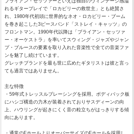
ブライアン・セッツァーといえば独自のヴィンテージ感溢
れるギタープレイで「ロカビリーの救世主」とも絶賛さ
れ、1980年代初頭に世界的なネオ・ロカビリー・ブーム
を巻き起こした3ピースバンド「ストレイ・キャッツ」の
フロントマン。1990年代以降は「ブライアン・セッツァ
ー・オーケストラ」を率いてスウィング・ジャズやジャン
プ・ブルースの要素を取り入れた音楽性で全ての音楽ファ
ンを魅了し続けています。
グレッチブランドを最も世に広めたギタリストは彼と言っ
ても過言ではありません。
主な特徴
・59年式トレッスルブレーシングを採用。ボディバック板
にハシゴ構造の力木が装着されておりサスディーンの向
上、ハウリングが起きにくく音の粒立ちがはっきりする傾
向にあります。
・通常のFホールよりオーバーサイズのFホールを採用し