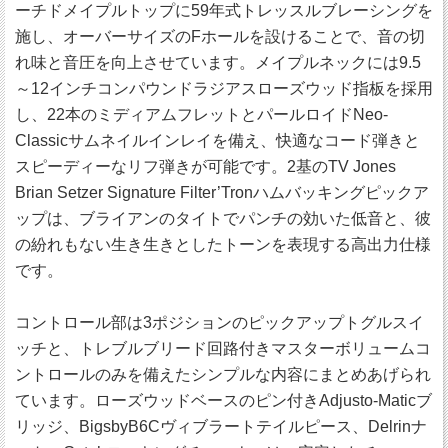
ーチドメイプルトップに59年式トレッスルブレーシングを
施し、オーバーサイズのFホールを設けることで、音の切
れ味と音圧を向上させています。メイプルネックには9.5
～12インチコンパウンドラジアスローズウッド指板を採用
し、22本のミディアムフレットとパールロイドNeo-
Classicサムネイルインレイを備え、快適なコード弾きと
スピーディーなリフ弾きが可能です。2基のTV Jones
Brian Setzer Signature Filter’Tronハムバッキングピックア
ップは、ブライアンのタイトでパンチの効いた低音と、彼
の紛れもない生き生きとしたトーンを表現する高出力仕様
です。
コントロール部は3ポジションのピックアップトグルスイ
ッチと、トレブルブリード回路付きマスターボリュームコ
ントロールのみを備えたシンプルな内容にまとめあげられ
ています。ローズウッドベースのピン付きAdjusto-Maticブ
リッジ、BigsbyB6Cヴィブラートテイルピース、Delrinナ