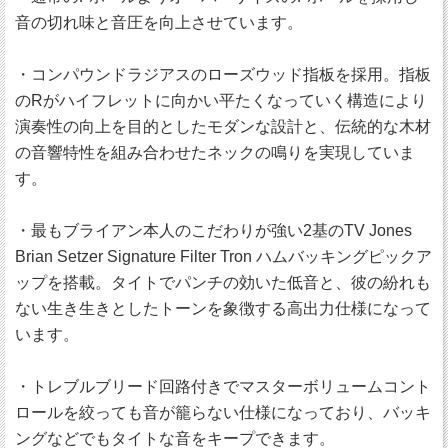
音の切れ味と音圧を向上させています。
・コンパウンドラジアスのローズウッド指板を採用。指板
のRがハイフレットに向かい平たくなっていく構造により
演奏性の向上を目的としたモダンな設計と、伝統的な木材
の音響特性を組み合わせたネックの鳴りを実現していま
す。
・最もブライアン本人のこだわりが強い2基のTV Jones
Brian Setzer Signature Filter Tron ハムバッキングピックア
ップを搭載。タイトでパンチの効いた低音と、彼の紛れも
ない生き生きとしたトーンを象徴する高出力仕様になって
います。
・トレブルブリード回路付きでマスターボリュームコント
ロールを絞っても音が籠らない仕様になっており、バッキ
ングなどでもタイトな音をキープできます。