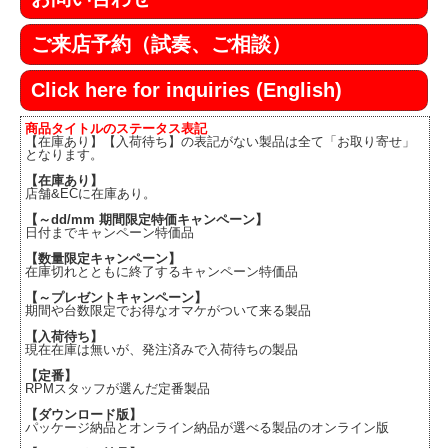
ご来店予約（試奏、ご相談）
Click here for inquiries (English)
商品タイトルのステータス表記
【在庫あり】【入荷待ち】の表記がない製品は全て「お取り寄せ」
となります。
【在庫あり】
店舗&ECに在庫あり。
【～dd/mm 期間限定特価キャンペーン】
日付までキャンペーン特価品
【数量限定キャンペーン】
在庫切れとともに終了するキャンペーン特価品
【～プレゼントキャンペーン】
期間や台数限定でお得なオマケがついて来る製品
【入荷待ち】
現在在庫は無いが、発注済みで入荷待ちの製品
【定番】
RPMスタッフが選んだ定番製品
【ダウンロード版】
パッケージ納品とオンライン納品が選べる製品のオンライン版