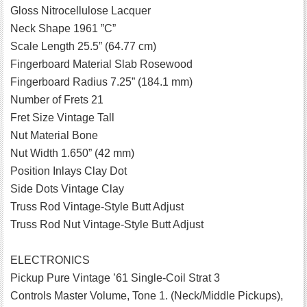
Gloss Nitrocellulose Lacquer
Neck Shape 1961 ”C”
Scale Length 25.5” (64.77 cm)
Fingerboard Material Slab Rosewood
Fingerboard Radius 7.25” (184.1 mm)
Number of Frets 21
Fret Size Vintage Tall
Nut Material Bone
Nut Width 1.650” (42 mm)
Position Inlays Clay Dot
Side Dots Vintage Clay
Truss Rod Vintage-Style Butt Adjust
Truss Rod Nut Vintage-Style Butt Adjust
ELECTRONICS
Pickup Pure Vintage ’61 Single-Coil Strat 3
Controls Master Volume, Tone 1. (Neck/Middle Pickups),