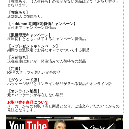
【在庫あり】【入荷待ち】の表記がない製品は全て「お取り寄せ」
となります。
【在庫あり】
店舗&ECに在庫あり。
【～dd/mm 期間限定特価キャンペーン】
日付までキャンペーン特価品
【数量限定キャンペーン】
在庫切れとともに終了するキャンペーン特価品
【～プレゼントキャンペーン】
期間や台数限定でお得なオマケがついて来る製品
【入荷待ち】
現在在庫は無いが、発注済みで入荷待ちの製品
【定番】
RPMスタッフが選んだ定番製品
【ダウンロード版】
パッケージ納品とオンライン納品が選べる製品のオンライン版
【オンライン納品】
元々パッケージが存在しない製品
お取り寄せ商品について
メーカーからのお取り寄せ商品となり、ご注文をいただいてからの
発注となります。