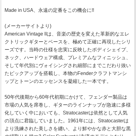
Made in USA、永遠の定番をこの機会に!!
(メーカーサイトより)
American Vintage IIは、音楽の歴史を変えた革新的なエレ
クトリックギターとベースを、極めて正確に再現したシリ
ーズです。当時の仕様を忠実に反映したボディシェイプ、
ネック、ハードウェア構成、プレミアムなフィニッシュ、
そして年代別にヴォイシングされ細部にまでこだわり抜い
たピックアップを搭載し、本物のFenderクラフトマンシ
ップとトーンのエッセンスを凝縮した一本です。
50年代後期から60年代初期にかけて、フェンダー製品は
市場の人気を席巻し、ギターのラインナップが急速に多様
化していく中においても、Stratocasterは依然として人気
の頂点に君臨していました。1961年には、Stratocasterは
より洗練された美しさを纏い、より鮮やかな赤と大胆な黒