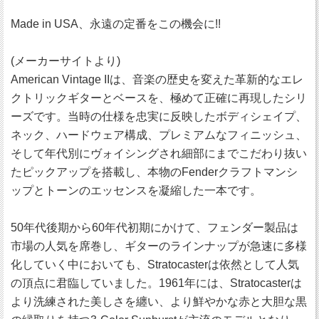
Made in USA、永遠の定番をこの機会に!!
(メーカーサイトより)
American Vintage IIは、音楽の歴史を変えた革新的なエレ
クトリックギターとベースを、極めて正確に再現したシリ
ーズです。当時の仕様を忠実に反映したボディシェイプ、
ネック、ハードウェア構成、プレミアムなフィニッシュ、
そして年代別にヴォイシングされ細部にまでこだわり抜い
たピックアップを搭載し、本物のFenderクラフトマンシ
ップとトーンのエッセンスを凝縮した一本です。
50年代後期から60年代初期にかけて、フェンダー製品は
市場の人気を席巻し、ギターのラインナップが急速に多様
化していく中においても、Stratocasterは依然として人気
の頂点に君臨していました。1961年には、Stratocasterは
より洗練された美しさを纏い、より鮮やかな赤と大胆な黒