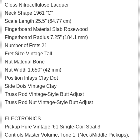
Gloss Nitrocellulose Lacquer
Neck Shape 1961 ”C”
Scale Length 25.5” (64.77 cm)
Fingerboard Material Slab Rosewood
Fingerboard Radius 7.25” (184.1 mm)
Number of Frets 21
Fret Size Vintage Tall
Nut Material Bone
Nut Width 1.650” (42 mm)
Position Inlays Clay Dot
Side Dots Vintage Clay
Truss Rod Vintage-Style Butt Adjust
Truss Rod Nut Vintage-Style Butt Adjust
ELECTRONICS
Pickup Pure Vintage ’61 Single-Coil Strat 3
Controls Master Volume, Tone 1. (Neck/Middle Pickups),