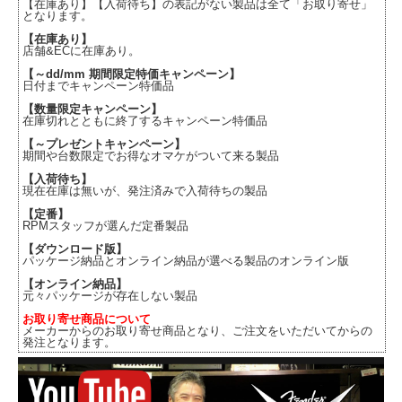
【在庫あり】【入荷待ち】の表記がない製品は全て「お取り寄せ」
となります。
【在庫あり】
店舗&ECに在庫あり。
【～dd/mm 期間限定特価キャンペーン】
日付までキャンペーン特価品
【数量限定キャンペーン】
在庫切れとともに終了するキャンペーン特価品
【～プレゼントキャンペーン】
期間や台数限定でお得なオマケがついて来る製品
【入荷待ち】
現在在庫は無いが、発注済みで入荷待ちの製品
【定番】
RPMスタッフが選んだ定番製品
【ダウンロード版】
パッケージ納品とオンライン納品が選べる製品のオンライン版
【オンライン納品】
元々パッケージが存在しない製品
お取り寄せ商品について
メーカーからのお取り寄せ商品となり、ご注文をいただいてからの
発注となります。