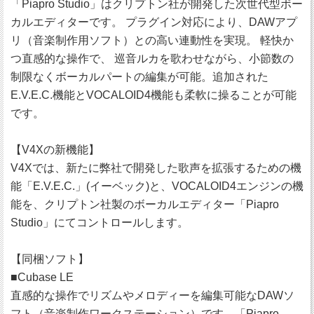
「Piapro Studio」はクリプトン社が開発した次世代型ボー
カルエディターです。 プラグイン対応により、DAWアプ
リ（音楽制作用ソフト）との高い連動性を実現。 軽快か
つ直感的な操作で、 巡音ルカを歌わせながら、小節数の
制限なくボーカルパートの編集が可能。追加された
E.V.E.C.機能とVOCALOID4機能も柔軟に操ることが可能
です。
【V4Xの新機能】
V4Xでは、新たに弊社で開発した歌声を拡張するための機
能「E.V.E.C.」(イーベック)と、VOCALOID4エンジンの機
能を、クリプトン社製のボーカルエディター「Piapro
Studio」にてコントロールします。
【同梱ソフト】
■Cubase LE
直感的な操作でリズムやメロディーを編集可能なDAWソ
フト（音楽制作ワークステーション）です。「Piapro