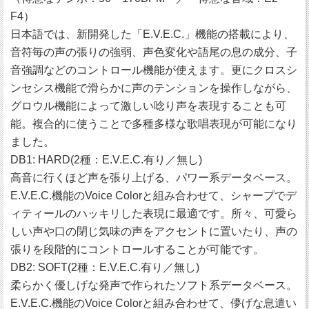
F4）
日本語では、新開発した「E.V.E.C.」機能の搭載により、
音符毎の声の張りの強弱、声色変化や語尾の息の成分、子
音強調などのコントロール機能が使えます。更にクロスシ
ンセシス機能で滑らかに声のテンションを操作しながら、
グロウル機能によって激しい唸り声を表現することも可
能。複合的に使うことで多種多様な歌唱表現が可能になり
ました。
DB1: HARD(2種：E.V.E.C.有り／無し)
高音に行くほど声を張り上げる、パワー系データベース。
E.V.E.C.機能のVoice Colorと組み合わせて、シャープでデ
ィティールのハッキリした表現に最適です。所々、可愛ら
しい声や口の閉じ気味の声をアクセントに置いたり、声の
張りを段階的にコントロールすることが可能です。
DB2: SOFT(2種：E.V.E.C.有り／無し)
柔らかく優しげな発声で作られたソフト系データベース。
E.V.E.C.機能のVoice Colorと組み合わせて、儚げな息遣い