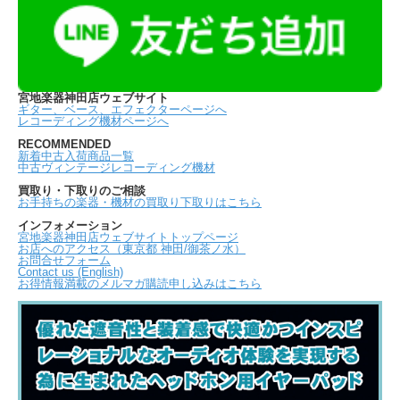
宮地楽器神田店ウェブサイト
ギター、ベース、エフェクターページへ
レコーディング機材ページへ
RECOMMENDED
新着中古入荷商品一覧
中古ヴィンテージレコーディング機材
買取り・下取りのご相談
お手持ちの楽器・機材の買取り下取りはこちら
インフォメーション
宮地楽器神田店ウェブサイトトップページ
お店へのアクセス（東京都 神田/御茶ノ水）
お問合せフォーム
Contact us (English)
お得情報満載のメルマガ購読申し込みはこちら