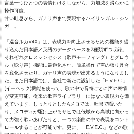
言葉一つひとつの表情付けをしながら、力加減を滑らかに
操作可能。
甘い吐息から、ガナリ声まで実現するバイリンガル・シン
ガー。
「巡音ルカV4X」は、表現力を向上させるための機能を盛
り込んだ日本語／英語のデータベースを2種類ずつ収録。
それぞれクロスシンセシス（歌声モーフィング）とグロウ
ル（唸り声）機能に最適化され、簡単操作で声の張り具合
を変化させたり、ガナリ声の表現が出来るようになりまし
た。また日本語では、当社で新たに設計した「E.V.E.C.」
(イーベック)機能を使って、歌の中で音符ごとに声の表情
が変更可能。従来の歌声ライブラリーにはない表現力を備
えています。しっとりとしたAメロでは、吐息で囁いた
り、メロディが駆け上がるサビでは低域から高域に向かっ
て力強く歌いあげたりと、一つの楽曲の中で表現をコント
ロールすることが可能です。更に、「E.V.E.C.」などの歌