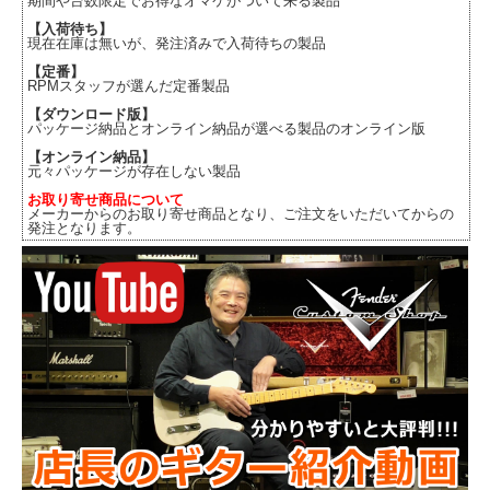
期間や台数限定でお得なオマケがついて来る製品
【入荷待ち】
現在在庫は無いが、発注済みで入荷待ちの製品
【定番】
RPMスタッフが選んだ定番製品
【ダウンロード版】
パッケージ納品とオンライン納品が選べる製品のオンライン版
【オンライン納品】
元々パッケージが存在しない製品
お取り寄せ商品について
メーカーからのお取り寄せ商品となり、ご注文をいただいてからの
発注となります。