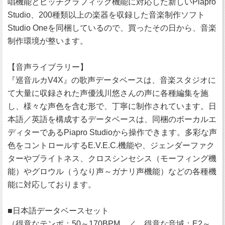
唱機能とピッチグラフィック機能に対応した新しいPiapro
Studio、200種類以上の楽器を収録した音楽制作ソフト
Studio Oneを同梱しているので、買ったその日から、音楽
制作環境が整います。
【音声ライブラリー】
『巡音ルカV4X』の歌声データベースは、音楽スタジオに
て大量に収録された声優浅川悠さんの声に各種編集を施
し、様々な声色を含む形で、丁寧に制作されています。日
本語／英語を構成するデータベースは、同梱のボーカルエ
ディターであるPiapro Studioから操作できます。多彩な声
色をコントロールするE.V.E.C.機能や、ジェンダーファク
ターやブライトネス、クロスシンセシス（モーフィング機
能）やグロウル（うなり声～ガナリ声機能）などの各種機
能に対応しております。
■日本語データベースセット
（得意なテンポ：50～170BPM ／ 得意な音域：E2～