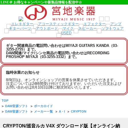
LINE＠ お得なキャンペーンや新製品情報を配信中☆
ギター関連商品の電話問い合わせはMIYAJI GUITARS KANDA（03-
3255-2755）まで。
DAW関連/マイク/シンセ商品の電話問い合わせはRECORDING
PROSHOP MIYAJI（03-3255-3332）まで。
臨時休業のお知らせ
8/9(日)は、オンラインショップの営業を休業させていただきます。
注文については24時間受け付けておりますが、いただいた注文および
お問い合わせは8月10日以降に順次対応いたします。
TOP
>
DAW音源ソフト
>
ボーカロイド
>
DAW音源ソフト
>
メーカー一覧
>
A - I
>
CRYPTON
CRYPTON/巡音ルカ V4X ダウンロード版【オンライン納