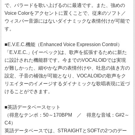
で、バラードを歌い上げるのに最適です。また、強めの
Voice Colorをアクセントに置くことで、従来のソフト／
ウィスパー音源にはないダイナミックな表情付けが可能で
す。
■E.V.E.C.機能（Enhanced Voice Expression Control）
「E.V.E.C.」(イーベック)は、歌声を拡張するために新た
に設計された機能群です。今までのVOCALOIDでは実現
が難しかった、細やかな声の表情付けや、吐息の抜き方の
設定、子音の補強が可能となり、VOCALOIDの歌声をク
リエイターのイメージするダイナミックな歌唱表現に近づ
けることができます。
■英語データベースセット
（得意なテンポ：50～170BPM ／ 得意な音域：G#2～
C4）
英語データベースでは、STRAIGHTとSOFTの2つのデー