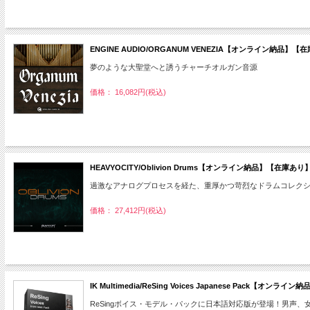
ENGINE AUDIO/ORGANUM VENEZIA【オンライン納品】【
夢のような大聖堂へと誘うチャーチオルガン音源
価格： 16,082円(税込)
HEAVYOCITY/Oblivion Drums【オンライン納品】【在庫あり
過激なアナログプロセスを経た、重厚かつ苛烈なドラムコレク
価格： 27,412円(税込)
IK Multimedia/ReSing Voices Japanese Pack【オンライン納
ReSingボイス・モデル・パックに日本語対応版が登場！男声、