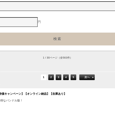
円
1 / 30ページ
（全583件）
1
2
3
4
5
次へ
/31 期間限定特価キャンペーン】【オンライン納品】【在庫あり】
お得なバンドル版！