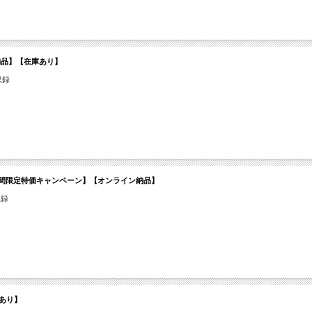
ライン納品】【在庫あり】
収録
n【～08/14 期間限定特価キャンペーン】【オンライン納品】
収録
庫あり】