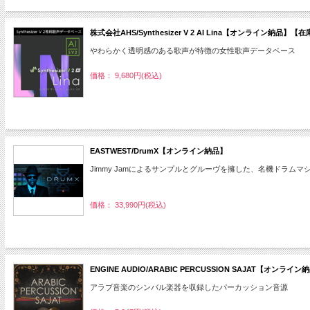
株式会社AHS/Synthesizer V 2 AI Lina【オンライン納品】【
やわらかく透明感のある歌声が特徴の女性歌声データベース
価格： 9,680円(税込)
EASTWEST/DrumX【オンライン納品】
Jimmy Jamによるサンプルとグルーヴを擁した、名機ドラム
価格： 33,990円(税込)
ENGINE AUDIO/ARABIC PERCUSSION SAJAT【オンラ
アラブ音楽のシンバル楽器を収録したパーカッション音源