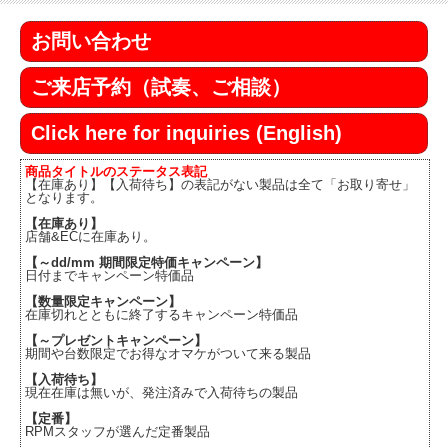
お問い合わせ
ご来店予約（試奏、ご相談）
Click here for inquiries (English)
商品タイトルのステータス表記
【在庫あり】【入荷待ち】の表記がない製品は全て「お取り寄せ」
となります。
【在庫あり】
店舗&ECに在庫あり。
【～dd/mm 期間限定特価キャンペーン】
日付までキャンペーン特価品
【数量限定キャンペーン】
在庫切れとともに終了するキャンペーン特価品
【～プレゼントキャンペーン】
期間や台数限定でお得なオマケがついて来る製品
【入荷待ち】
現在在庫は無いが、発注済みで入荷待ちの製品
【定番】
RPMスタッフが選んだ定番製品