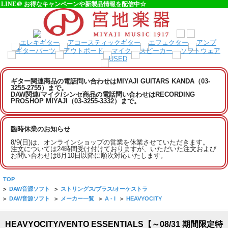
LINE＠ お得なキャンペーンや新製品情報を配信中☆
ギター関連商品の電話問い合わせはMIYAJI GUITARS KANDA（03-
3255-2755）まで。
DAW関連/マイク/シンセ商品の電話問い合わせはRECORDING
PROSHOP MIYAJI（03-3255-3332）まで。
臨時休業のお知らせ
8/9(日)は、オンラインショップの営業を休業させていただきます。
注文については24時間受け付けておりますが、いただいた注文および
お問い合わせは8月10日以降に順次対応いたします。
TOP
>
DAW音源ソフト
>
ストリングス/ブラス/オーケストラ
>
DAW音源ソフト
>
メーカー一覧
>
A - I
>
HEAVYOCITY
HEAVYOCITY/VENTO ESSENTIALS【～08/31 期間限定特