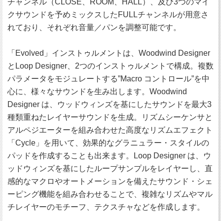
チャンネル（CLOSE、ROOM、HALL）、及び3つのマイ
クサウンドを予めミックスしたFULLチャンネルが用意さ
れており、それぞれ音量／パンを調整可能です。
「Evolved」インストゥルメントは、Woodwind Designer
とLoop Designer、2つのインストゥルメントで構成。複数
パラメータをモジュレートする”Macro コントロール”を中
心に、様々なサウンドを生み出します。Woodwind
Designer は、ウッドウィンズを基にしたサウンドを最大3
種類重ねたレイヤーサウンドを生成。リズムシーケンサと
アルペジエーターを組み合わせた高度なリズムエフェクト
「Cycle」を用いて、効果的なグラニュラー・スタイルの
パッドを作成することも出来ます。Loop Designer は、ウ
ッドウィンズを基にしたループサンプルをレイヤーし、直
感的なマクロやオートメーションを備えたサウンド・シェ
ーピング機能を組み合わせることで、複雑なリズムやマル
チレイヤーのモチーフ、テクスチャなどを作成します。