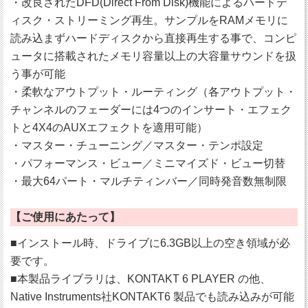
・改良されたDFD(Direct From Disk)機能によるハードデ
ィスク・ストリーミング再生。サンプルをRAMメモリに
読み込まずハードディスクから直接再生する事で、コンピ
ュータに搭載されたメモリ容量以上の大容量サウンドを扱
う事が可能
・柔軟なアウトプット・ルーティング（各アウトプット・
チャンネルのフェーダーには4つのインサート・エフェク
トと4X4のAUXエフェクトを適用可能）
・マスター・チューニング／マスター・テンポ設定
・パフォーマンス・ビュー／ミニマイズド・ビュー切替
・最大64パート・マルチティンバー／同時発音数無制限
【ご使用にあたって】
■インストール時、ドライブに6.3GB以上の空き領域が必
要です。
■本製品ライブラリは、KONTAKT 6 PLAYER の他、
Native Instruments社KONTAKT6 製品でも読み込みが可能