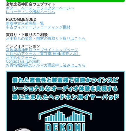
宮地楽器神田店ウェブサイト
ギター、ベース、エフェクターページへ
レコーディング機材ページへ
RECOMMENDED
新着中古入荷商品一覧
中古ヴィンテージレコーディング機材
買取り・下取りのご相談
お手持ちの楽器・機材の買取り下取りはこちら
インフォメーション
宮地楽器神田店ウェブサイトトップページ
お店へのアクセス（東京都 神田/御茶ノ水）
お問合せフォーム
Contact us (English)
お得情報満載のメルマガ購読申し込みはこちら