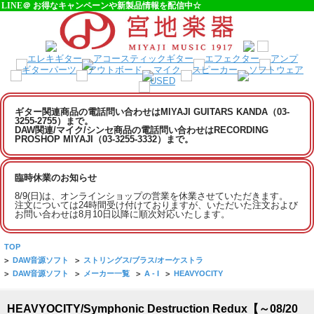
LINE＠ お得なキャンペーンや新製品情報を配信中☆
ギター関連商品の電話問い合わせはMIYAJI GUITARS KANDA（03-
3255-2755）まで。
DAW関連/マイク/シンセ商品の電話問い合わせはRECORDING
PROSHOP MIYAJI（03-3255-3332）まで。
臨時休業のお知らせ
8/9(日)は、オンラインショップの営業を休業させていただきます。
注文については24時間受け付けておりますが、いただいた注文および
お問い合わせは8月10日以降に順次対応いたします。
TOP
>
DAW音源ソフト
>
ストリングス/ブラス/オーケストラ
>
DAW音源ソフト
>
メーカー一覧
>
A - I
>
HEAVYOCITY
HEAVYOCITY/Symphonic Destruction Redux【～08/20