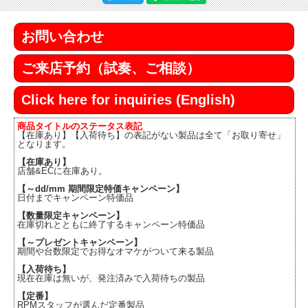
お問い合わせ
ご来店予約（試奏、ご相談）
Click here for inquiries (English)
商品タイトルのステータス表記
【在庫あり】【入荷待ち】の表記がない製品は全て「お取り寄せ」
となります。
【在庫あり】
店舗&ECに在庫あり。
【～dd/mm 期間限定特価キャンペーン】
日付までキャンペーン特価品
【数量限定キャンペーン】
在庫切れとともに終了するキャンペーン特価品
【～プレゼントキャンペーン】
期間や台数限定でお得なオマケがついて来る製品
【入荷待ち】
現在在庫は無いが、発注済みで入荷待ちの製品
【定番】
RPMスタッフが選んだ定番製品