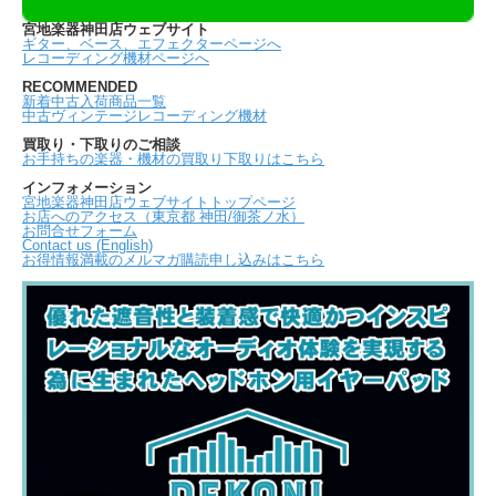
宮地楽器神田店ウェブサイト
ギター、ベース、エフェクターページへ
レコーディング機材ページへ
RECOMMENDED
新着中古入荷商品一覧
中古ヴィンテージレコーディング機材
買取り・下取りのご相談
お手持ちの楽器・機材の買取り下取りはこちら
インフォメーション
宮地楽器神田店ウェブサイトトップページ
お店へのアクセス（東京都 神田/御茶ノ水）
お問合せフォーム
Contact us (English)
お得情報満載のメルマガ購読申し込みはこちら