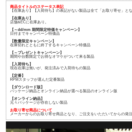
商品タイトルのステータス表記
【在庫あり】【入荷待ち】の表記がない製品は全て「お取り寄せ」と
【在庫あり】
店舗&ECに在庫あり。
【～dd/mm 期間限定特価キャンペーン】
日付までキャンペーン特価品
【数量限定キャンペーン】
在庫切れとともに終了するキャンペーン特価品
【～プレゼントキャンペーン】
期間や台数限定でお得なオマケがついて来る製品
【入荷待ち】
現在在庫は無いが、発注済みで入荷待ちの製品
【定番】
RPMスタッフが選んだ定番製品
【ダウンロード版】
パッケージ納品とオンライン納品が選べる製品のオンライン版
【オンライン納品】
元々パッケージが存在しない製品
お取り寄せ商品について
メーカーからのお取り寄せ商品となり、ご注文をいただいてからの発