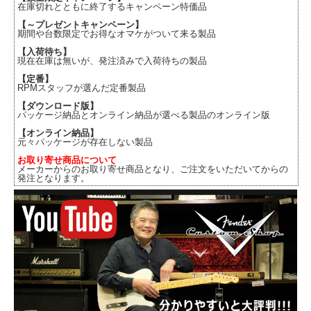
在庫切れとともに終了するキャンペーン特価品
【～プレゼントキャンペーン】
期間や台数限定でお得なオマケがついて来る製品
【入荷待ち】
現在在庫は無いが、発注済みで入荷待ちの製品
【定番】
RPMスタッフが選んだ定番製品
【ダウンロード版】
パッケージ納品とオンライン納品が選べる製品のオンライン版
【オンライン納品】
元々パッケージが存在しない製品
お取り寄せ商品について
メーカーからのお取り寄せ商品となり、ご注文をいただいてからの
発注となります。