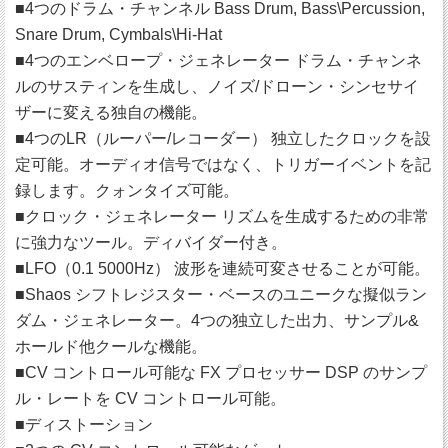
■4つのドラム・チャンネル Bass Drum, Bass\Percussion,
Snare Drum, Cymbals\Hi-Hat
■4つのエンベロープ・ジェネレーター ドラム・チャンネ
ルのサスティンを生成し、ノイズ/ドローン・シンセサイ
ザーに変える独自の機能。
■4つのLR（ルーパー/レコーダー） 独立したクロックを設
定可能。オーディオ信号ではなく、トリガーイベントを記
録します。クォンタイズ可能。
■クロック・ジェネレーター リズムを生成するための非常
に強力なツール。ディバイダー付き。
■LFO（0.1 5000Hz） 波形を連続可変させることが可能。
■Shaos シフトレジスター・ベースのユニークな擬似ラン
ダム・ジェネレーター。4つの独立した出力、サンプル&
ホールド他クールな機能。
■CV コントロール可能な FX プロセッサー DSP のサンプ
ル・レートを CV コントロール可能。
■ディストーション