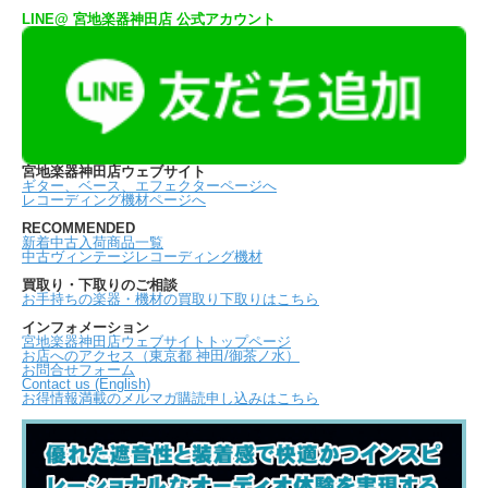
LINE@ 宮地楽器神田店 公式アカウント
宮地楽器神田店ウェブサイト
ギター、ベース、エフェクターページへ
レコーディング機材ページへ
RECOMMENDED
新着中古入荷商品一覧
中古ヴィンテージレコーディング機材
買取り・下取りのご相談
お手持ちの楽器・機材の買取り下取りはこちら
インフォメーション
宮地楽器神田店ウェブサイトトップページ
お店へのアクセス（東京都 神田/御茶ノ水）
お問合せフォーム
Contact us (English)
お得情報満載のメルマガ購読申し込みはこちら