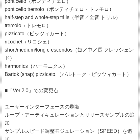
ponticello（ポンティチェロ）
ponticello tremolo（ポンティチェロ・トレモロ）
half-step and whole-step trills（半音／全音 トリル）
tremolo（トレモロ）
pizzicato（ピッツィカート）
ricochet（リコシェ）
short/medium/long crescendos（短／中／長 クレッシェン
ド）
harmonics（ハーモニクス）
Bartok (snap) pizzicato.（バルトーク・ピッツィカート）
■「Ver 2.0」での変更点
ユーザーインターフェースの刷新
ループ・アーティキュレーションとリリースサンプルの追
加
サンプルスピード調整モジュレーション（SPEED）を追
加