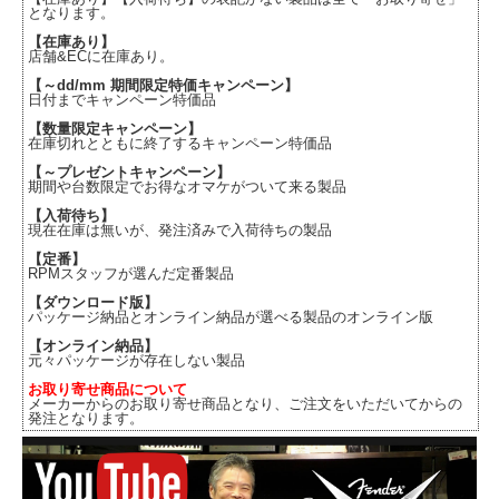
となります。
【在庫あり】
店舗&ECに在庫あり。
【～dd/mm 期間限定特価キャンペーン】
日付までキャンペーン特価品
【数量限定キャンペーン】
在庫切れとともに終了するキャンペーン特価品
【～プレゼントキャンペーン】
期間や台数限定でお得なオマケがついて来る製品
【入荷待ち】
現在在庫は無いが、発注済みで入荷待ちの製品
【定番】
RPMスタッフが選んだ定番製品
【ダウンロード版】
パッケージ納品とオンライン納品が選べる製品のオンライン版
【オンライン納品】
元々パッケージが存在しない製品
お取り寄せ商品について
メーカーからのお取り寄せ商品となり、ご注文をいただいてからの
発注となります。