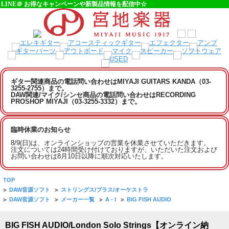
LINE＠ お得なキャンペーンや新製品情報を配信中☆
ギター関連商品の電話問い合わせはMIYAJI GUITARS KANDA（03-
3255-2755）まで。
DAW関連/マイク/シンセ商品の電話問い合わせはRECORDING
PROSHOP MIYAJI（03-3255-3332）まで。
臨時休業のお知らせ
8/9(日)は、オンラインショップの営業を休業させていただきます。
注文については24時間受け付けておりますが、いただいた注文および
お問い合わせは8月10日以降に順次対応いたします。
TOP
>
DAW音源ソフト
>
ストリングス/ブラス/オーケストラ
>
DAW音源ソフト
>
メーカー一覧
>
A - I
>
BIG FISH AUDIO
BIG FISH AUDIO/London Solo Strings【オンライン納