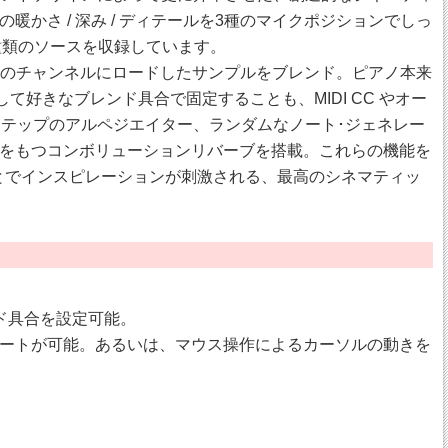
さ / 深み / ディテールを3種のマイクポジションでしっ
16種類のソースを収録しています。
ixer で3つのチャンネルにロードしたサンプルをブレンド。ピアノ本来
作して好きなブレンド具合で固定することも、MIDI CC やオー
ステップのアルペジエイター、ランダムなノート･ジェネレー
レイをもつコンボリューションリバーブを搭載。これらの機能を
ることでインスピレーションが刺激される、最高のシネマティッ
ド具合を設定可能。
ジュレートが可能。あるいは、マウス操作によるカーソルの動きを