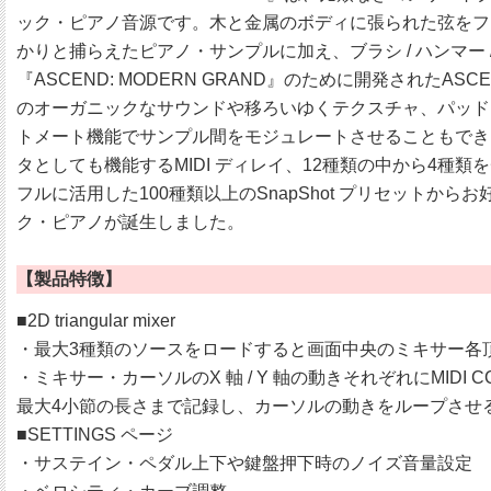
ック・ピアノ音源です。木と金属のボディに張られた弦をフェ
かりと捕らえたピアノ・サンプルに加え、ブラシ / ハンマー /
『ASCEND: MODERN GRAND』のために開発されたASC
のオーガニックなサウンドや移ろいゆくテクスチャ、パッドを生成しま
トメート機能でサンプル間をモジュレートさせることもでき
タとしても機能するMIDI ディレイ、12種類の中から4
フルに活用した100種類以上のSnapShot プリセッ
ク・ピアノが誕生しました。
【製品特徴】
■2D triangular mixer
・最大3種類のソースをロードすると画面中央のミキサー各
・ミキサー・カーソルのX 軸 / Y 軸の動きそれぞれにM
最大4小節の長さまで記録し、カーソルの動きをループさせ
■SETTINGS ページ
・サステイン・ペダル上下や鍵盤押下時のノイズ音量設定