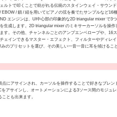
ルトで叩くことで紡がれる伝統のスタインウェイ・サウンドの暖か
 EBOW / 鎖 / 紐を用いてピアノの弦を奏でたサンプルなど
END エンジンは、UI中心部の印象的な2D triangular m
す。2D triangular mixer のミキサーカーソルを操
ます。その他、チャンネルごとのアンプエンベロープや、16
種類をチェインできるマスター・エフェクト、フィルターやディ
トからお好みのプリセットを選び、その美しい一音一音に耳を傾け
頂点にアサインされ、カーソルを操作することで好きなブレン
IDI CCをアサインし、オートメーションによる3ソース間のモ
ることも出来ます。