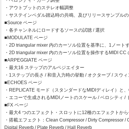
・ベロシティ・カーブ調整
・アウトプットのステレオ幅調整
・サステインペダル踏込時の共鳴、及びリリースサンプルの
■Source ページ
・各チャンネルにロードするソースの試聴 / 選択
■MODULATE ページ
・2D triangular mixer 内のカーソル位置を基準に、1ノー
・2D triangular mixer 内のカーソル位置を操作するMIDI C
■ARPEGGIATE ページ
・最大16 ステップのアルペジエイター
・1ステップの長さ / 和音入力時の挙動 / オクターブ / ス
■ECHOES ページ
・REPLICATE モード（スタンダードなMIDIディレイ）
・エコーで生成されるMIDIノートのスケール / ベロシティ / 
■FX ページ
・最大4 つのエフェクト・スロットに12種のエフェクトか
・搭載エフェクト：Clean Compressor / Dirty Compressor / Ove
Digital Reverb / Plate Reverb / Hall Reverb