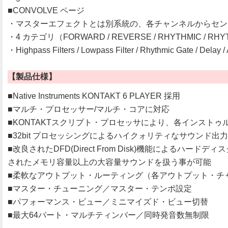
■CONVOLVE ページ
・マスターエフェクトとは別系統の、各チャンネルからセン
・4 カテゴリ（FORWARD / REVERSE / RHYTHMIC
・Highpass Filters / Lowpass Filter / Rhythmic Gate / Delay
【製品仕様】
■Native Instruments KONTAKT 6 PLAYER 採用
■マルチ・プロセッサー/マルチ・コアに対応
■KONTAKTスクリプト・プロセッサにより、各インストゥ
■32bit プロセッシングによるハイクォリティなサウンド出力
■改良されたDFD(Direct From Disk)機能に
されたメモリ容量以上の大容量サウンドを扱う事が可能
■柔軟なアウトプット・ルーティング（各アウトプット・チャ
■マスター・チューニング／マスター・テンポ設定
■パフォーマンス・ビュー／ミニマイズド・ビュー切替
■最大64パート・マルチティンバー／同時発音数無制限