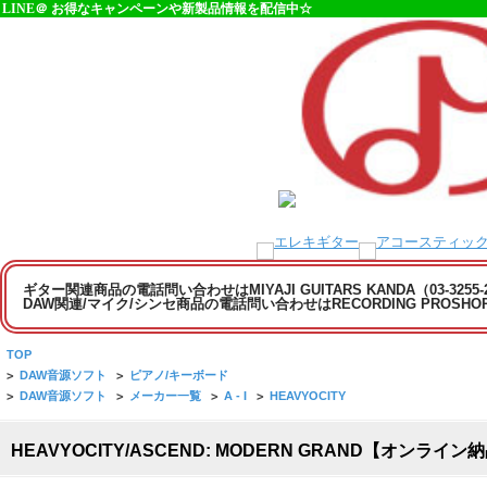
LINE＠ お得なキャンペーンや新製品情報を配信中☆
ギター関連商品の電話問い合わせはMIYAJI GUITARS KANDA（03-3255
DAW関連/マイク/シンセ商品の電話問い合わせはRECORDING PROSHOP MI
TOP
>
DAW音源ソフト
>
ピアノ/キーボード
>
DAW音源ソフト
>
メーカー一覧
>
A - I
>
HEAVYOCITY
HEAVYOCITY/ASCEND: MODERN GRAND【オンラ