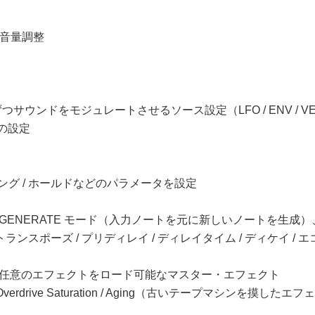
音量調整
トずつサウンドをモジュレートさせるソース設定（LFO / ENV / VEL
C の設定
ウィング / ホールドなどのパラメータを設定
と、GENERATE モード（入力ノートを元に新しいノートを生成
トランスポーズ / プリディレイ / ディレイタイム / ディケイ 
ら任意のエフェクトをロード可能なマスター・エフェクト
rdrive Saturation / Aging（古いテープマシンを摸したエフェクト） / EQ / 