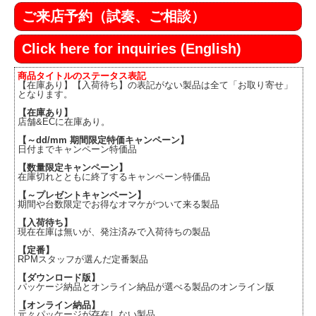
ご来店予約（試奏、ご相談）
Click here for inquiries (English)
商品タイトルのステータス表記
【在庫あり】【入荷待ち】の表記がない製品は全て「お取り寄せ」
となります。
【在庫あり】
店舗&ECに在庫あり。
【～dd/mm 期間限定特価キャンペーン】
日付までキャンペーン特価品
【数量限定キャンペーン】
在庫切れとともに終了するキャンペーン特価品
【～プレゼントキャンペーン】
期間や台数限定でお得なオマケがついて来る製品
【入荷待ち】
現在在庫は無いが、発注済みで入荷待ちの製品
【定番】
RPMスタッフが選んだ定番製品
【ダウンロード版】
パッケージ納品とオンライン納品が選べる製品のオンライン版
【オンライン納品】
元々パッケージが存在しない製品