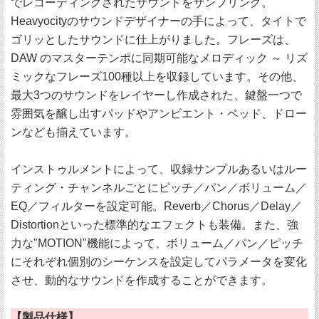
でレコーディングされたサウンドをサンプリング。
Heavyocityのサウンドデザイナーの手によって、タイトで
ゴリッとしたサウンドに仕上がりました。フレーズは、
DAW のマスターテンポに同期可能なメロディック ～ リズ
ミックなフレーズ100種以上を収録しています。その他、
最大3つのサウンドをレイヤーし作成された、鍵盤一つで
雰囲気を醸し出すパッドやアンビエント・ベッド、ドロー
ンなども揃えています。
インストゥルメントによって、収録サンプルあるいはルー
ティング・チャンネルごとにピッチ／パン／ボリューム／
EQ／フィルターを設定可能。Reverb／Chorus／Delay／
Distortionといった標準的なエフェクトも装備。また、強
力な"MOTION"機能によって、ボリューム／パン／ピッチ
にそれぞれ個別のシーケンスを設定してパラメータを変化
させ、動的なサウンドを作成することができます。
【製品仕様】