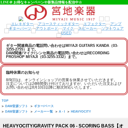
LINE＠ お得なキャンペーンや新製品情報を配信中☆
ギター関連商品の電話問い合わせはMIYAJI GUITARS KANDA（03-
3255-2755）まで。
DAW関連/マイク/シンセ商品の電話問い合わせはRECORDING
PROSHOP MIYAJI（03-3255-3332）まで。
臨時休業のお知らせ
8/9(日)は、オンラインショップの営業を休業させていただきます。
注文については24時間受け付けておりますが、いただいた注文および
お問い合わせは8月10日以降に順次対応いたします。
TOP
>
DAW音源ソフト
>
ギター/ベース
>
DAW音源ソフト
>
メーカー一覧
>
A - I
>
HEAVYOCITY
HEAVYOCITY/GRAVITY PACK 06 - SCORING BASS【オ