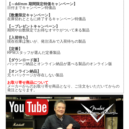
【～dd/mm 期間限定特価キャンペーン】
日付までキャンペーン特価品
【数量限定キャンペーン】
在庫切れとともに終了するキャンペーン特価品
【～プレゼントキャンペーン】
期間や台数限定でお得なオマケがついて来る製品
【入荷待ち】
現在在庫は無いが、発注済みで入荷待ちの製品
【定番】
RPMスタッフが選んだ定番製品
【ダウンロード版】
パッケージ納品とオンライン納品が選べる製品のオンライン版
【オンライン納品】
元々パッケージが存在しない製品
お取り寄せ商品について
メーカーからのお取り寄せ商品となり、ご注文をいただいてからの
発注となります。