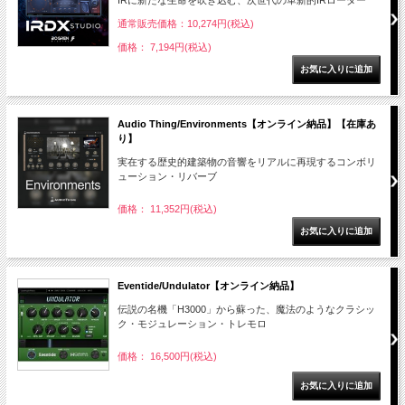
IRに新たな生命を吹き込む、次世代の革新的IRローダー
通常販売価格：10,274円(税込)
価格： 7,194円(税込)
Audio Thing/Environments【オンライン納品】【在庫あ
り】
実在する歴史的建築物の音響をリアルに再現するコンボリ
ューション・リバーブ
価格： 11,352円(税込)
Eventide/Undulator【オンライン納品】
伝説の名機「H3000」から蘇った、魔法のようなクラシッ
ク・モジュレーション・トレモロ
価格： 16,500円(税込)