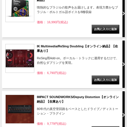
納品】
情熱的なブラジルの歌声をお届けします。表現力豊かなブ
ラジル・ポルトガル語ボイスを8種収録
価格： 16,990円(税込)
IK Multimedia/ReSing Doubling【オンライン納品】【在
庫あり】
ReSing用Add-on。ボーカル・トラックに適用するだけで、
自然なダブリングを実現。
価格： 6,790円(税込)
IMPACT SOUNDWORKS/Deputy Distortion【オンライン
納品】【在庫あり】
80年代の真空管回路をベースとしたドライブ／ディストー
ション・プラグイン
価格： 9,779円(税込)