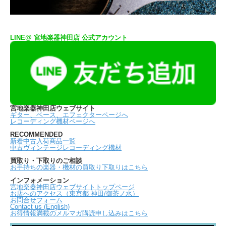
LINE@ 宮地楽器神田店 公式アカウント
宮地楽器神田店ウェブサイト
ギター、ベース、エフェクターページへ
レコーディング機材ページへ
RECOMMENDED
新着中古入荷商品一覧
中古ヴィンテージレコーディング機材
買取り・下取りのご相談
お手持ちの楽器・機材の買取り下取りはこちら
インフォメーション
宮地楽器神田店ウェブサイトトップページ
お店へのアクセス（東京都 神田/御茶ノ水）
お問合せフォーム
Contact us (English)
お得情報満載のメルマガ購読申し込みはこちら