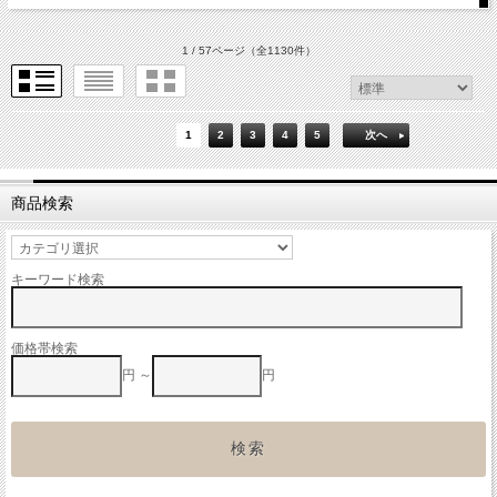
1 / 57ページ
（全1130件）
1
2
3
4
5
次へ
商品検索
キーワード検索
価格帯検索
円 ～
円