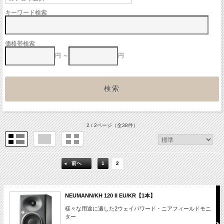
キーワード検索
価格帯検索
円 ～
円
2 / 2ページ
（全38件）
前へ
1
2
NEUMANN/KH 120 II EU/KR【1本】
様々な用途に適した2ウェイパワード・ニアフィールドモニ
ター