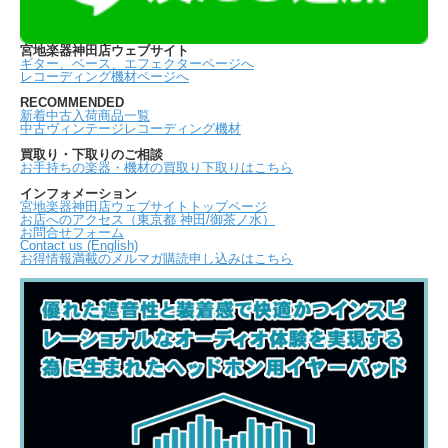
宮地楽器神田店ウェブサイト
ギター、ベース、エフェクターページへ
レコーディング機材ページへ
RECOMMENDED
新着中古入荷商品一覧
中古ヴィンテージレコーディング機材
買取り・下取りのご相談
お手持ちの楽器・機材の買取り下取りはこちら
インフォメーション
宮地楽器神田店ウェブサイトトップページ
お店へのアクセス（東京都 神田/御茶ノ水）
お問合せフォーム
Contact us (English)
お得情報満載のメルマガ購読申し込みはこちら