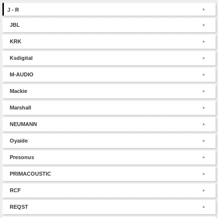
J - R
JBL
KRK
Ksdigital
M-AUDIO
Mackie
Marshall
NEUMANN
Oyaide
Presonus
PRIMACOUSTIC
RCF
REQST