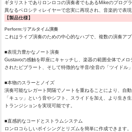
ギタリストでありロンロコの演奏者でもあるMikeのプログ
異なるベロシティレイヤーで忠実に再現され、音楽的で表現
【製品仕様】
Perform:リアルタイム演奏
これはライブ演奏のための中心的なハブで、複数の演奏アプ
■表現力豊かなノート演奏
Gustavoの感触を即座にキャッチし、楽器の範囲全体で
されたビブラート、そして特徴的な半音/全音の「ツイドル」
■本物のスラーとノイズ
演奏可能なレガート間隔でノートを重ねることにより、自動
「キュッ」という音やシフト、スライドを加え、より生き生
トランジションを実現可能です。
■直感的なコードとストラムシステム
ロンロコらしいボイシングとリズムを簡単に作成できます。「S