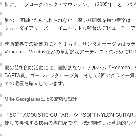
特に、「ブロークバック・マウンテン」（2005年）と「バ
彼の一度聞いたら忘れられない、深い雰囲気を持つ音楽は、大人
クル・ダイアリーズ」、イニャリトゥ監督のデビュー作「ア
映画業界での影響力にとどまらず、サンタオラージャはラテン・グ
Venegas、Molotovなどの革新的なアーティストのため
彼の芸術的な活動には、画期的なソロアルバム「Ronroco
BAFTA賞、ゴールデングローブ賞、そして2回のグラミ
ての遺産を確立しています。
Mike Georgiadesによる精巧な設計
『SOFT ACOUSTIC GUITAR』や『SOFT NYLON
使して再現する技術の専門家です。彼が制作した革新的なパ