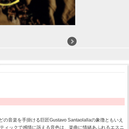
の音楽を手掛ける巨匠Gustavo Santaolallaの象徴ともいえ
ティックで感情に訴える音色は、楽曲に情緒あふれるエスニ