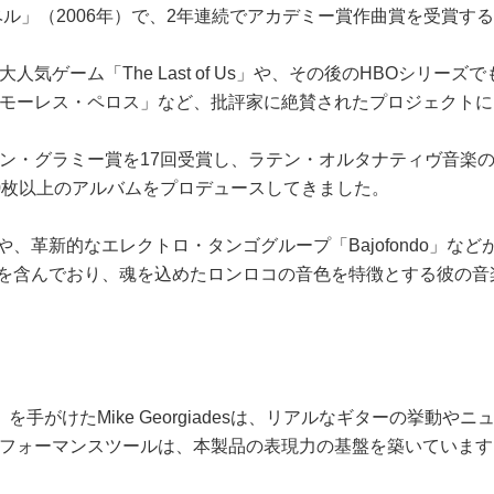
ベル」（2006年）で、2年連続でアカデミー賞作曲賞を受賞
気ゲーム「The Last of Us」や、その後のHBOシリ
モーレス・ペロス」など、批評家に絶賛されたプロジェクトに
ラミー賞を17回受賞し、ラテン・オルタナティヴ音楽の重要な存在で
に100枚以上のアルバムをプロデュースしてきました。
」や、革新的なエレクトロ・タンゴグループ「Bajofondo」
ー賞を含んでおり、魂を込めたロンロコの音色を特徴とする彼の
 GUITAR』を手がけたMike Georgiadesは、リアルなギ
フォーマンスツールは、本製品の表現力の基盤を築いています