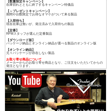
【数量限定キャンペーン】
在庫切れとともに終了するキャンペーン特価品
【～プレゼントキャンペーン】
期間や台数限定でお得なオマケがついて来る製品
【入荷待ち】
現在在庫は無いが、発注済みで入荷待ちの製品
【定番】
RPMスタッフが選んだ定番製品
【ダウンロード版】
パッケージ納品とオンライン納品が選べる製品のオンライン版
【オンライン納品】
元々パッケージが存在しない製品
お取り寄せ商品について
メーカーからのお取り寄せ商品となり、ご注文をいただいてからの
発注となります。