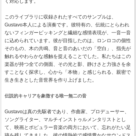
く対応します。
このライブラリに収録されたすべてのサンプルは、
Gustavo本人による演奏です。彼特有の、伝統にとらわれ
ないフィンガーピッキングと繊細な感情表現が、一音一音
に込められています。彼が目指したのは、ロンロコの個性
そのもの、木の共鳴、音と音のあいだの「空白」、指先が
触れるやわらかな感触を捉えることでした。私たちはこの
楽器が持つ全ての側面、その光と影、静けさと力強さを余
すことなく探求し、心から「本物」と感じられる、親密で
生き生きとした音世界を作り上げました。
伝説的キャリアを象徴する唯一無二の音
Gustavoは真の先駆者であり、作曲家、プロデューサー、
ソングライター、マルチインストゥルメンタリストとし
て、映画とポピュラー音楽の両方において、忘れがたい足
跡を残してきました。彼の情熱的で感情豊かなサウンドス