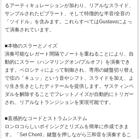
るアーティキュレーションが加わり、リアルなスライド、
サンプルされたビブラート、そして特徴的な半音/全音の
「ツイドル」を含みます。これらすべてはGustavoによっ
て演奏されています。
■本物のスラーとノイズ
演奏可能なレガート間隔でノートを重ねることにより、自
動的にスラー（ハンマリングオン/プルオフ）を演奏でき
ます。ベロシティによって制御され、専用の鍵盤切り替え
で弦の「キュッ」という音やシフト、スライドを加え、よ
り生き生きとしたディテールを提供します。サスティンペ
ダルを解除することでフレットノイズが自動的にトリガー
され、リアルなトランジションを実現可能です。
■直感的なコードとストラムシステム
ロンロコらしいボイシングとリズムを簡単に作成できま
す。「Set Chord」鍵盤を押しながら三和音を演奏するこ