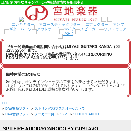
LINE＠ お得なキャンペーンや新製品情報を配信中☆
ギター関連商品の電話問い合わせはMIYAJI GUITARS KANDA（03-
3255-2755）まで。
DAW関連/マイク/シンセ商品の電話問い合わせはRECORDING
PROSHOP MIYAJI（03-3255-3332）まで。
臨時休業のお知らせ
8/9(日)は、オンラインショップの営業を休業させていただきます。
注文については24時間受け付けておりますが、いただいた注文および
お問い合わせは8月10日以降に順次対応いたします。
TOP
>
DAW音源ソフト
>
ストリングス/ブラス/オーケストラ
>
DAW音源ソフト
>
メーカー一覧
>
S - Z
>
SPITFIRE AUDIO
SPITFIRE AUDIO/RONROCO BY GUSTAVO