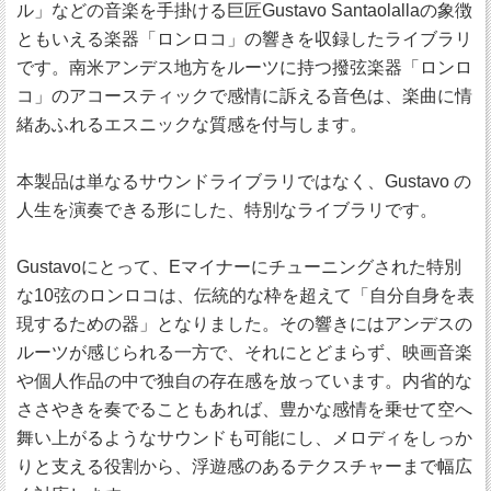
ル」などの音楽を手掛ける巨匠Gustavo Santaolallaの象徴
ともいえる楽器「ロンロコ」の響きを収録したライブラリ
です。南米アンデス地方をルーツに持つ撥弦楽器「ロンロ
コ」のアコースティックで感情に訴える音色は、楽曲に情
緒あふれるエスニックな質感を付与します。
本製品は単なるサウンドライブラリではなく、Gustavo の
人生を演奏できる形にした、特別なライブラリです。
Gustavoにとって、Eマイナーにチューニングされた特別
な10弦のロンロコは、伝統的な枠を超えて「自分自身を表
現するための器」となりました。その響きにはアンデスの
ルーツが感じられる一方で、それにとどまらず、映画音楽
や個人作品の中で独自の存在感を放っています。内省的な
ささやきを奏でることもあれば、豊かな感情を乗せて空へ
舞い上がるようなサウンドも可能にし、メロディをしっか
りと支える役割から、浮遊感のあるテクスチャーまで幅広