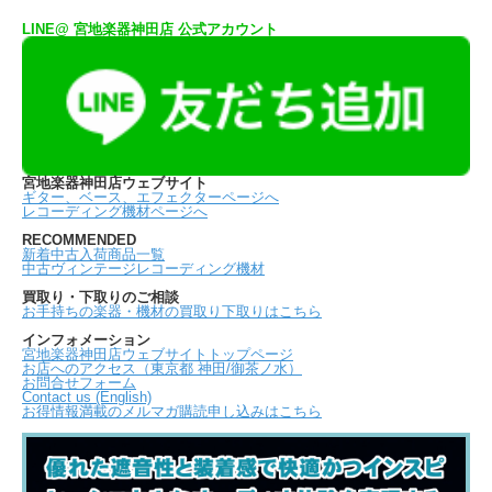
LINE@ 宮地楽器神田店 公式アカウント
宮地楽器神田店ウェブサイト
ギター、ベース、エフェクターページへ
レコーディング機材ページへ
RECOMMENDED
新着中古入荷商品一覧
中古ヴィンテージレコーディング機材
買取り・下取りのご相談
お手持ちの楽器・機材の買取り下取りはこちら
インフォメーション
宮地楽器神田店ウェブサイトトップページ
お店へのアクセス（東京都 神田/御茶ノ水）
お問合せフォーム
Contact us (English)
お得情報満載のメルマガ購読申し込みはこちら