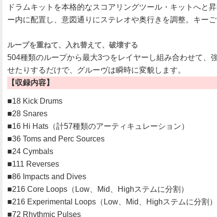
ドラムキットを本格的なスコアリングツール・キットへと昇
ー内に配置し、意図通りにステレオや奥行きを調整。キーご
ループを重ねて、入れ替えて、破壊する
504種類のループから最大3つをレイヤーし組み合わせて
せたりするだけで、グルーヴは瞬時に変貌します。
【収録内容】
■18 Kick Drums
■28 Snares
■16 Hi Hats（計57種類のアーティキュレーション）
■36 Toms and Perc Sources
■24 Cymbals
■111 Reverses
■86 Impacts and Dives
■216 Core Loops（Low、Mid、Highステムに分割）
■216 Experimental Loops（Low、Mid、Highステムに分割）
■72 Rhythmic Pulses