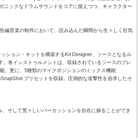
れたオーガニックなドラムサウンドをコアに据えつつ、キャラクター
告編音楽の制作において、読み込んだ瞬間から生々しく狂気
カッション・キットを構築するKit Designer、ソースとなるル
ています。各インストゥルメントは、収録されているソースのプレ
能。更に、5種類のマイクポジションのミックス機能
のSnapShot プリセットを収録。圧倒的な攻撃性を追求したそ
シンバル、そして荒々しいパーカッションを自在に操ることができ