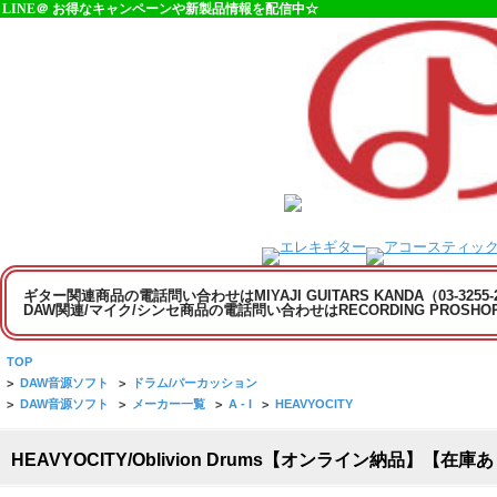
LINE＠ お得なキャンペーンや新製品情報を配信中☆
ギター関連商品の電話問い合わせはMIYAJI GUITARS KANDA（03-3255
DAW関連/マイク/シンセ商品の電話問い合わせはRECORDING PROSHOP MI
TOP
>
DAW音源ソフト
>
ドラム/パーカッション
>
DAW音源ソフト
>
メーカー一覧
>
A - I
>
HEAVYOCITY
HEAVYOCITY/Oblivion Drums【オンライン納品】【在庫