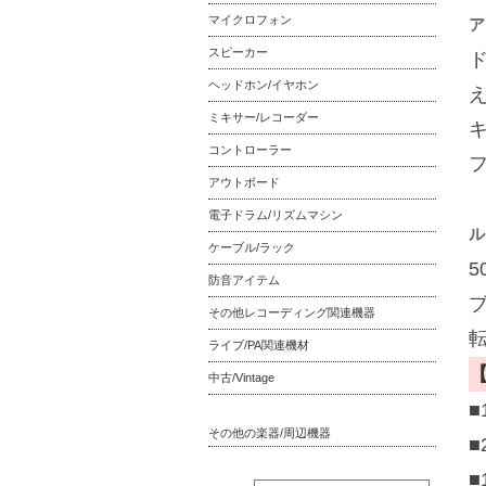
マイクロフォン
ア
スピーカー
ヘッドホン/イヤホン
ミキサー/レコーダー
コントローラー
アウトボード
電子ドラム/リズムマシン
ル
ケーブル/ラック
防音アイテム
その他レコーディング関連機器
ライブ/PA関連機材
中古/Vintage
■
その他の楽器/周辺機器
■
■