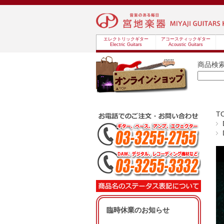
エレクトリックギター
アコースティックギター
Electric Guitars
Acoustic Guitars
商品検
T
臨時休業のお知らせ