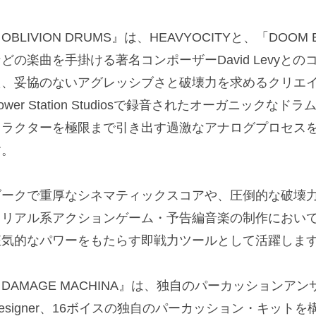
OBLIVION DRUMS』は、HEAVYOCITYと、「DOOM Ete
どの楽曲を手掛ける著名コンポーザーDavid Levyと
た、妥協のないアグレッシブさと破壊力を求めるクリエ
ower Station Studiosで録音されたオーガニック
ャラクターを極限まで引き出す過激なアナログプロセス
す。
ダークで重厚なシネマティックスコアや、圧倒的な破壊
トリアル系アクションゲーム・予告編音楽の制作におい
狂気的なパワーをもたらす即戦力ツールとして活躍しま
DAMAGE MACHINA』は、独自のパーカッションアンサ
esigner、16ボイスの独自のパーカッション・キットを構築す