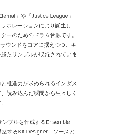
rnal」や「Justice League」
のコラボレーションにより誕生し
イターのためのドラム音源です。
なドラムサウンドをコアに据えつつ、キ
を経たサンプルが収録されていま
力と推進力が求められるインダス
て、読み込んだ瞬間から生々しく
す。
ンブルを作成するEnsemble
るKit Designer、ソースと