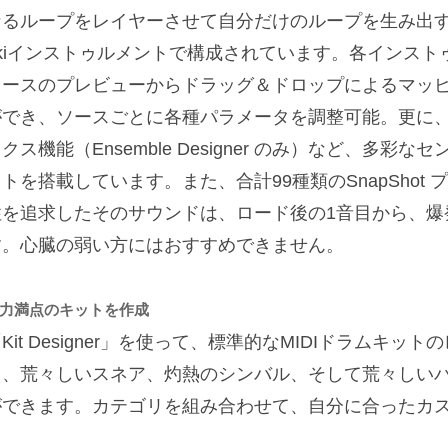
るループをレイヤーさせて自分だけのループを生み出すLoop
nkiインストゥルメントで構成されています。各インス
ソースのプレビューからドラッグ＆ドロップによるマッ
ができ、ソースごとに各種パラメータを調整可能。更に、
クス機能（Ensemble Designer のみ）など、多
トを搭載しています。また、合計99種類のSnapShot
性を追求したそのサウンドは、ロード後の1音目から、爆
す。心臓の弱い方にはおすすめできません。
力満点のキットを作成
Kit Designer」を使って、標準的なMIDIドラムキ
ク、荒々しいスネア、灼熱のシンバル、そして荒々しい
ができます。カテゴリを組み合わせて、自分に合ったカ