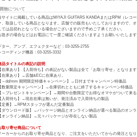
買物について
当サイトに掲載している商品はMIYAJI GUITARS KANDAまたはRPM
ク、取扱している商品となります。店舗での販売もいたしておりますので、オ
しては品切れとなっている場合がございますので予めご了承ください。
お急ぎの場合などはお電話にて一度ご確認くださいますようお願いいたします
ギター、アンプ、エフェクターなど：03-3255-2755
レコーディング機器：03-3255-3332
商品タイトルの表記の説明
【在庫あり】【入荷待ち】の表記がない製品は全て「お取り寄せ」となります
【在庫あり】→店舗&ECに在庫あり。
【～dd/mm 期間限定特価キャンペーン】→日付までキャンペーン特価品
【数量限定キャンペーン】→在庫切れとともに終了するキャンペーン特価品
【～プレゼントキャンペーン】→期間や台数限定でお得なオマケがついて来る
【入荷待ち】→現在在庫は無いが、発注済みで入荷待ちの製品
【定番】→RPMスタッフが選んだ定番製品
【ダウンロード版】→パッケージ納品とオンライン納品が選べる製品のオンラ
【オンライン納品】→元々パッケージが存在しない製品
お取り寄せ商品について
メーカーからのお取り寄せ商品となり、ご注文をいただいてからの発注となり