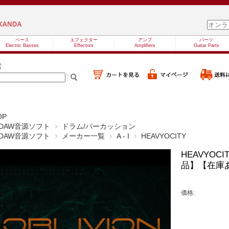
ベース
エフェクター
アンプ
パーツ
Electric Basses
Effectors
Amplifiers
Guitar Parts
索
OP
DAW音源ソフト
ドラム/パーカッション
DAW音源ソフト
メーカー一覧
A - I
HEAVYOCITY
HEAVYOCI
品】【在庫
価格: