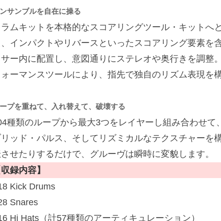
ンサンブルを自在に操る
ドラムキットを本格的なスコアリングツール・キットへ
え、インパクトやリバースといったスコアリング要素を含
キサー内に配置し、意図通りにステレオや奥行きを調整
フォーマンスツールにより、指先で独自のリズム表現を
ープを重ねて、入れ替えて、破壊する
504種類のループから最大3つをレイヤーし組み合わせ
ブリッド・パルス、そしてリズミカルなテクスチャーを
転させたりするだけで、グルーヴは瞬時に変貌します。
【収録内容】
18 Kick Drums
28 Snares
16 Hi Hats（計57種類のアーティキュレーション）