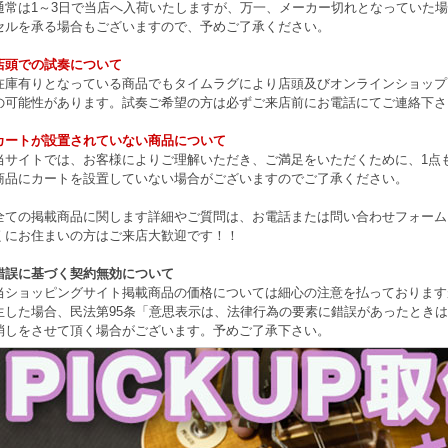
通常は1～3日で当店へ入荷いたしますが、万一、メーカー切れとなっていた
セルを承る場合もございますので、予めご了承ください。
店頭での試奏について
在庫有りとなっている商品でもタイムラグにより店頭及びオンラインショップ
の可能性があります。試奏ご希望の方は必ずご来店前にお電話にてご連絡下さ
カートが設置されていない商品について
当サイトでは、お客様によりご理解いただき、ご満足をいただくために、1点もの
商品にカートを設置していない場合がございますのでご了承ください。
全ての掲載商品に関します詳細やご質問は、お電話または問い合わせフォーム
くにお住まいの方はご来店大歓迎です！！
錯誤に基づく契約無効について
当ショッピングサイト掲載商品の価格については細心の注意を払っております
生した場合、民法第95条「意思表示は、法律行為の要素に錯誤があったとき
消しをさせて頂く場合がございます。予めご了承下さい。