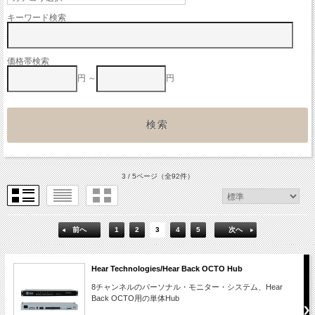
キーワード検索
価格帯検索
円 ～
円
3 / 5ページ
（全92件）
前へ
1
2
3
4
5
次へ
Hear Technologies/Hear Back OCTO Hub
8チャンネルのパーソナル・モニター・システム、Hear
Back OCTO用の単体Hub