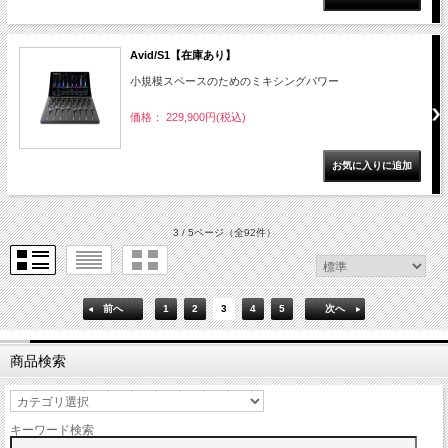
Avid/S1【在庫あり】
小規模スペースのためのミキシングパワー
価格： 229,900円(税込)
3 / 5ページ
（全92件）
前へ
1
2
3
4
5
次へ
商品検索
キーワード検索