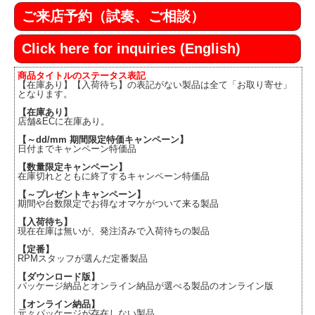
ご来店予約（試奏、ご相談）
Click here for inquiries (English)
商品タイトルのステータス表記
【在庫あり】【入荷待ち】の表記がない製品は全て「お取り寄せ」
となります。
【在庫あり】
店舗&ECに在庫あり。
【～dd/mm 期間限定特価キャンペーン】
日付までキャンペーン特価品
【数量限定キャンペーン】
在庫切れとともに終了するキャンペーン特価品
【～プレゼントキャンペーン】
期間や台数限定でお得なオマケがついて来る製品
【入荷待ち】
現在在庫は無いが、発注済みで入荷待ちの製品
【定番】
RPMスタッフが選んだ定番製品
【ダウンロード版】
パッケージ納品とオンライン納品が選べる製品のオンライン版
【オンライン納品】
元々パッケージが存在しない製品