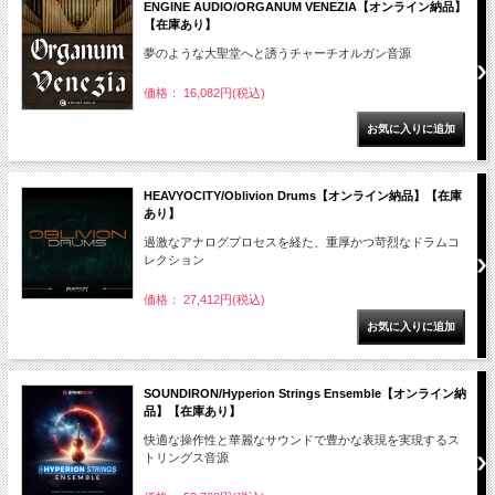
ENGINE AUDIO/ORGANUM VENEZIA【オンライン納品】
【在庫あり】
夢のような大聖堂へと誘うチャーチオルガン音源
価格： 16,082円(税込)
HEAVYOCITY/Oblivion Drums【オンライン納品】【在庫
あり】
過激なアナログプロセスを経た、重厚かつ苛烈なドラムコ
レクション
価格： 27,412円(税込)
SOUNDIRON/Hyperion Strings Ensemble【オンライン納
品】【在庫あり】
快適な操作性と華麗なサウンドで豊かな表現を実現するス
トリングス音源