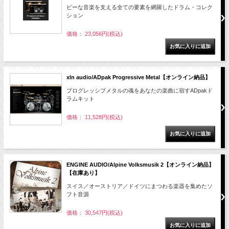
ビーな音楽を支える全ての要素を網羅したドラム・コレク
ション
価格： 23,056円(税込)
xln audio/ADpak Progressive Metal【オンライン納品】
プログレッシブメタルの魂をあなたの楽曲に宿すADpakド
ラムキット
価格： 11,528円(税込)
ENGINE AUDIO/Alpine Volksmusik 2【オンライン納品】
【在庫あり】
スイス／オーストリア／ドイツにまつわる楽器を集めたソ
フト音源
価格： 30,547円(税込)