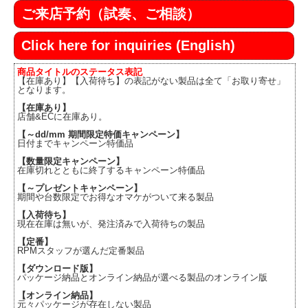
ご来店予約（試奏、ご相談）
Click here for inquiries (English)
商品タイトルのステータス表記
【在庫あり】【入荷待ち】の表記がない製品は全て「お取り寄せ」
となります。
【在庫あり】
店舗&ECに在庫あり。
【～dd/mm 期間限定特価キャンペーン】
日付までキャンペーン特価品
【数量限定キャンペーン】
在庫切れとともに終了するキャンペーン特価品
【～プレゼントキャンペーン】
期間や台数限定でお得なオマケがついて来る製品
【入荷待ち】
現在在庫は無いが、発注済みで入荷待ちの製品
【定番】
RPMスタッフが選んだ定番製品
【ダウンロード版】
パッケージ納品とオンライン納品が選べる製品のオンライン版
【オンライン納品】
元々パッケージが存在しない製品