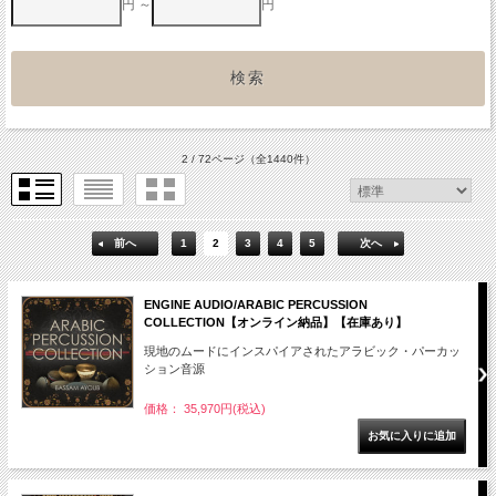
円 ～
円
2 / 72ページ
（全1440件）
前へ
1
2
3
4
5
次へ
ENGINE AUDIO/ARABIC PERCUSSION
COLLECTION【オンライン納品】【在庫あり】
現地のムードにインスパイアされたアラビック・パーカッ
ション音源
価格： 35,970円(税込)