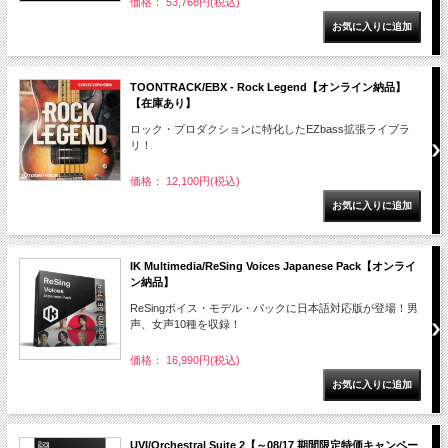
価格： 53,768円(税込)
TOONTRACK/EBX - Rock Legend【オンライン納品】
【在庫あり】
ロック・プロダクションに特化したEZbass拡張ライブラ
リ！
価格： 12,100円(税込)
IK Multimedia/ReSing Voices Japanese Pack【オンライ
ン納品】
ReSingボイス・モデル・パックに日本語対応版が登場！男
声、女声10種を収録！
価格： 16,990円(税込)
UVI/Orchestral Suite 2【～08/17 期間限定特価キャンペー