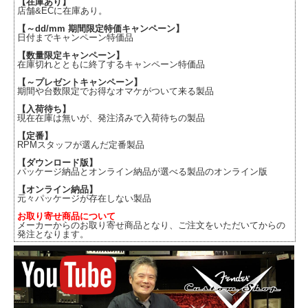
【在庫あり】
店舗&ECに在庫あり。
【～dd/mm 期間限定特価キャンペーン】
日付までキャンペーン特価品
【数量限定キャンペーン】
在庫切れとともに終了するキャンペーン特価品
【～プレゼントキャンペーン】
期間や台数限定でお得なオマケがついて来る製品
【入荷待ち】
現在在庫は無いが、発注済みで入荷待ちの製品
【定番】
RPMスタッフが選んだ定番製品
【ダウンロード版】
パッケージ納品とオンライン納品が選べる製品のオンライン版
【オンライン納品】
元々パッケージが存在しない製品
お取り寄せ商品について
メーカーからのお取り寄せ商品となり、ご注文をいただいてからの
発注となります。