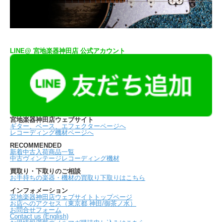
LINE@ 宮地楽器神田店 公式アカウント
宮地楽器神田店ウェブサイト
ギター、ベース、エフェクターページへ
レコーディング機材ページへ
RECOMMENDED
新着中古入荷商品一覧
中古ヴィンテージレコーディング機材
買取り・下取りのご相談
お手持ちの楽器・機材の買取り下取りはこちら
インフォメーション
宮地楽器神田店ウェブサイトトップページ
お店へのアクセス（東京都 神田/御茶ノ水）
お問合せフォーム
Contact us (English)