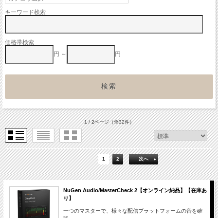
キーワード検索
価格帯検索
円 ～
円
1 / 2ページ
（全32件）
1
2
次へ
NuGen Audio/MasterCheck 2【オンライン納品】【在庫あ
り】
一つのマスターで、様々な配信プラットフォームの音を確