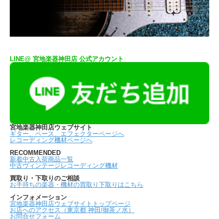
LINE@ 宮地楽器神田店 公式アカウント
宮地楽器神田店ウェブサイト
ギター、ベース、エフェクターページへ
レコーディング機材ページへ
RECOMMENDED
新着中古入荷商品一覧
中古ヴィンテージレコーディング機材
買取り・下取りのご相談
お手持ちの楽器・機材の買取り下取りはこちら
インフォメーション
宮地楽器神田店ウェブサイトトップページ
お店へのアクセス（東京都 神田/御茶ノ水）
お問合せフォーム