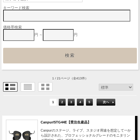
キーワード検索
価格帯検索
円 ～
円
1 / 21ページ
（全413件）
1
2
3
4
5
次へ
Canpur/STG44E【受注生産品】
Canpurのステージ、ライブ、スタジオ用途を想定して一か
ら設計された、プロフェッショナルグレードのモニタリン