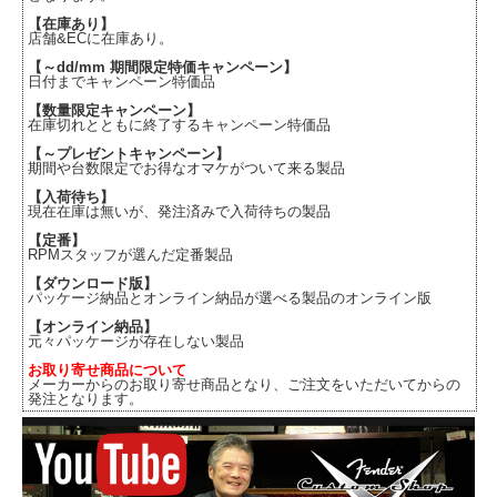
【在庫あり】
店舗&ECに在庫あり。
【～dd/mm 期間限定特価キャンペーン】
日付までキャンペーン特価品
【数量限定キャンペーン】
在庫切れとともに終了するキャンペーン特価品
【～プレゼントキャンペーン】
期間や台数限定でお得なオマケがついて来る製品
【入荷待ち】
現在在庫は無いが、発注済みで入荷待ちの製品
【定番】
RPMスタッフが選んだ定番製品
【ダウンロード版】
パッケージ納品とオンライン納品が選べる製品のオンライン版
【オンライン納品】
元々パッケージが存在しない製品
お取り寄せ商品について
メーカーからのお取り寄せ商品となり、ご注文をいただいてからの
発注となります。