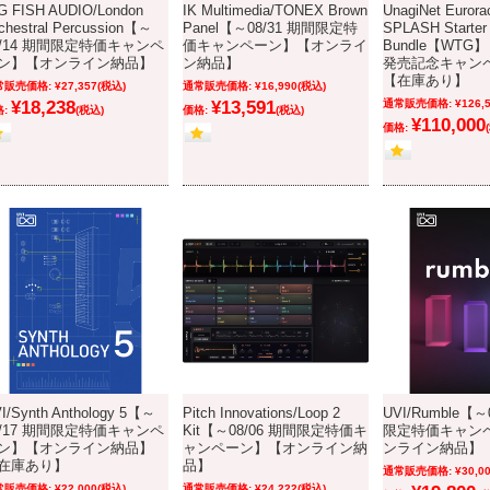
G FISH AUDIO/London
IK Multimedia/TONEX Brown
UnagiNet Eurora
chestral Percussion【～
Panel【～08/31 期間限定特
SPLASH Starter
8/14 期間限定特価キャンペ
価キャンペーン】【オンライ
Bundle【WTG】
ン】【オンライン納品】
ン納品】
発売記念キャン
【在庫あり】
常販売価格:
¥27,357
(税込)
通常販売価格:
¥16,990
(税込)
¥18,238
¥13,591
通常販売価格:
¥126,
:
(税込)
価格:
(税込)
¥110,000
価格:
I/Synth Anthology 5【～
Pitch Innovations/Loop 2
UVI/Rumble【～
8/17 期間限定特価キャンペ
Kit【～08/06 期間限定特価キ
限定特価キャン
ン】【オンライン納品】
ャンペーン】【オンライン納
ンライン納品】
在庫あり】
品】
通常販売価格:
¥30,0
常販売価格:
¥22,000
(税込)
通常販売価格:
¥24,222
(税込)