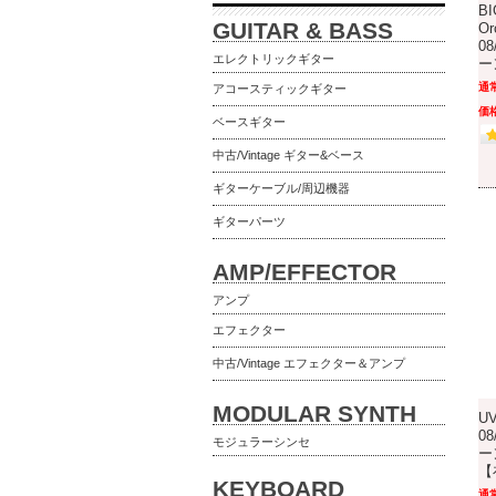
BI
GUITAR & BASS
Or
0
エレクトリックギター
ー
通
アコースティックギター
価格
ベースギター
中古/Vintage ギター&ベース
ギターケーブル/周辺機器
ギターパーツ
AMP/EFFECTOR
アンプ
エフェクター
中古/Vintage エフェクター＆アンプ
MODULAR SYNTH
UV
0
モジュラーシンセ
ー
【
KEYBOARD
通