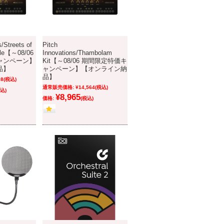
s/Streets of
Pitch
ndle【～08/06
Innovations/Thambolam
ャンペーン】
Kit【～08/06 期間限定特価キ
品】
ャンペーン】【オンライン納
品】
98
(税込)
通常販売価格:
¥14,564
(税込)
込)
¥8,965
価格:
(税込)