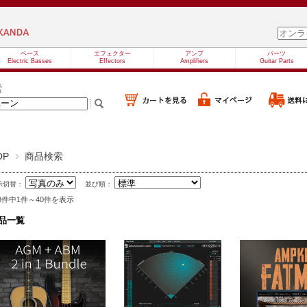
ベース
エフェクター
アンプ
パーツ
Electric Basses
Effectors
Amplifiers
Guitar Parts
索
OP
商品検索
示切替：
並び順：
88件中1件～40件を表示
品一覧