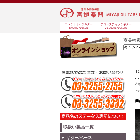
エレクトリックギター
アコースティックギター
Electric Guitars
Acoustic Guitars
商品検
T
表
7
商
取扱い製品一覧
▼ ギター/ベース