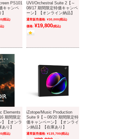
reen PS101
UVI/Orchestral Suite 2【～
価キャンペ
08/17 期間限定特価キャンペ
り】
ーン】【オンライン納品】
40
(税込)
通常販売価格:
¥30,000
(税込)
¥19,800
込)
価格:
(税込)
c Elements
iZotope/Music Production
/16 期間限定
Suite 9【～08/20 期間限定特
ン】【オンラ
価キャンペーン】【オンライ
庫あり】
ン納品】【在庫あり】
00
(税込)
通常販売価格:
¥135,700
(税込)