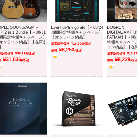
MPLE SOUND/AGM +
Eventide/Invigorate【～08/24
BOGREN
P 2 in 1 Bundle【～08/31
期間限定特価キャンペーン】
DIGITAL/AMPKN
間限定特価キャンペーン】
【オンライン納品】
FATMAN【～08
オンライン納品】【在庫あ
特価キャンペー
通常販売価格:
¥16,500
(税込)
】
イン納品】【在
¥8,250
価格:
(税込)
常販売価格:
¥50,336
(税込)
通常販売価格:
¥10,2
¥31,636
¥8,228
:
(税込)
価格:
(税込