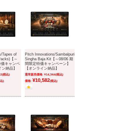
s/Tapes of
Pitch Innovations/Sambalpuri
3-Packs)【～
Singha Baja Kit【～08/06 期
定特価キャンペ
間限定特価キャンペーン】
イン納品】
【オンライン納品】
02
(税込)
通常販売価格:
¥14,564
(税込)
¥10,582
込)
価格:
(税込)