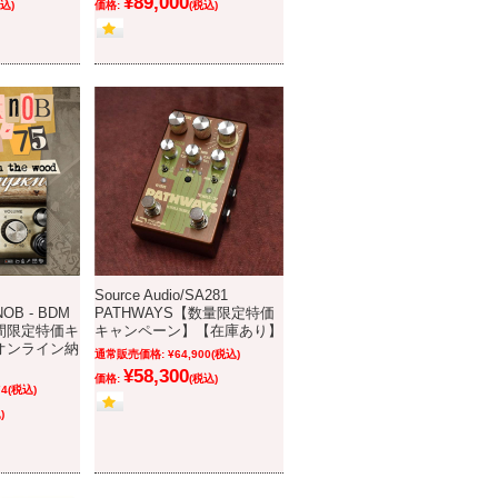
¥89,000
込)
価格:
(税込)
Source Audio/SA281
NOB - BDM
PATHWAYS【数量限定特価
 期間限定特価キ
キャンペーン】【在庫あり】
オンライン納
通常販売価格:
¥64,900
(税込)
】
¥58,300
価格:
(税込)
74
(税込)
)