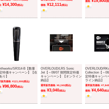
¥19,800
価格:
(税
¥14,300
¥12,111
:
(税込)
価格:
(税込)
rthworks/SR314-B【数量
OVERLOUD/LRS Sonic
OVERLOUD/RKo
定特価キャンペーン】【在
Jet【～08/07 期間限定特価
Collection【～0
あり】
キャンペーン】【オンライン
定特価キャンペ
納品】
ライン納品】
常販売価格:
¥121,000
(税込)
¥96,800
通常販売価格:
¥6,240
(税込)
通常販売価格:
¥7,84
:
(税込)
¥3,040
¥4,640
価格:
(税込)
価格:
(税込