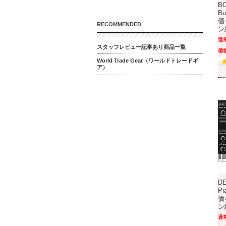
BO
B
価
RECOMMENDED
ン
通
スタッフレビュー記事あり商品一覧
価格
World Trade Gear（ワールドトレードギ
ア）
DE
P
価
ン
通