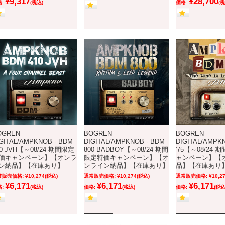
¥9,317
¥28,700
:
(税込)
価格:
(税
OGREN
BOGREN
BOGREN
GITAL/AMPKNOB - BDM
DIGITAL/AMPKNOB - BDM
DIGITAL/AMPK
10 JVH【～08/24 期間限定
800 BADBOY【～08/24 期間
'75【～08/24
価キャンペーン】【オンラ
限定特価キャンペーン】【オ
ャンペーン】【
ン納品】【在庫あり】
ンライン納品】【在庫あり】
品】【在庫あり
常販売価格:
¥10,274
(税込)
通常販売価格:
¥10,274
(税込)
通常販売価格:
¥10,2
¥6,171
¥6,171
¥6,171
:
(税込)
価格:
(税込)
価格:
(税込