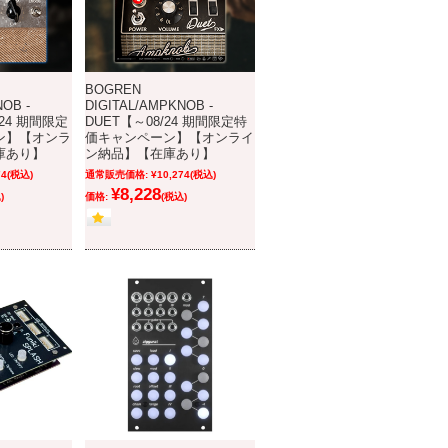
BOGREN
OB -
DIGITAL/AMPKNOB -
/24 期間限定
DUET【～08/24 期間限定特
ン】【オンラ
価キャンペーン】【オンライ
庫あり】
ン納品】【在庫あり】
74
(税込)
通常販売価格:
¥10,274
(税込)
¥8,228
)
価格:
(税込)