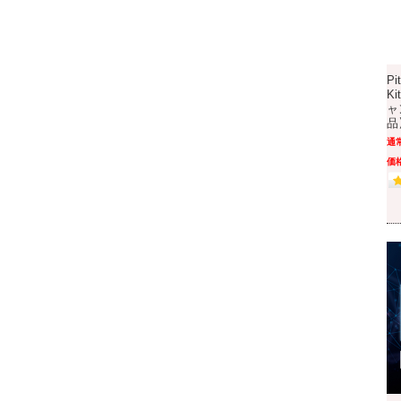
Pi
K
ャ
品
通
価格