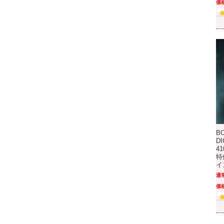
価格
B
DI
4
特
イ
通
価格