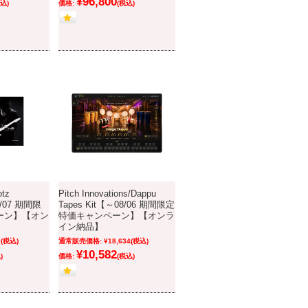
¥96,800
込)
価格:
(税込)
tz
Pitch Innovations/Dappu
8/07 期間限
Tapes Kit【～08/06 期間限定
ーン】【オン
特価キャンペーン】【オンラ
イン納品】
0
(税込)
通常販売価格:
¥18,634
(税込)
¥10,582
)
価格:
(税込)