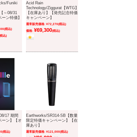
cks/Funiki
Acid Rain
Technology/Ziggurat【WTG】
【～08/31
【在庫あり】【発売記念特価
ペーン特価】
キャンペーン】
通常販売価格:
¥72,270
(税込)
500
(税込)
¥69,300
価格:
(税込)
(税込)
08/17 期間
Earthworks/SR314-SB【数量
ペーン】【オ
限定特価キャンペーン】【在
庫あり】
00
(税込)
通常販売価格:
¥121,000
(税込)