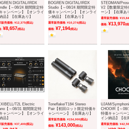
GREN DIGITAL/IRDX
BOGREN DIGITAL/IRDX
STEDMAN/Prosc
undle【～08/24 期間限定特
Studio【～08/24 期間限定特
V2【数量限定特
キャンペーン】【オンライ
価キャンペーン】【オンライ
ーン】【在庫あ
納品】【在庫あり】
ン納品】【在庫あり】
通常販売価格:
¥15,8
常販売価格:
¥12,375
(税込)
通常販売価格:
¥10,274
(税込)
¥13,970
価格:
(税
¥8,657
¥7,194
:
(税込)
価格:
(税込)
XIBELL/T2L Electric
Toneflake/T184 Stereo
UJAM/Symphoni
iano【～08/31 期間限定特
Pair【初回ロット限定特価キ
CHOOIR【～08
キャンペーン】【オンライ
ャンペーン】【在庫あり】
特価キャンペー
納品】
イン納品】【在
通常販売価格:
¥154,000
(税込)
常販売価格:
¥37,400
(税込)
¥143,000
通常販売価格:
¥42,5
価格:
(税込)