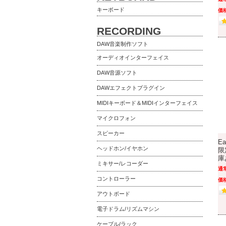
キーボード
価格
RECORDING
DAW音楽制作ソフト
オーディオインターフェイス
DAW音源ソフト
DAWエフェクトプラグイン
MIDIキーボード＆MIDIインターフェイス
マイクロフォン
スピーカー
Ea
ヘッドホン/イヤホン
限
庫
ミキサー/レコーダー
通
コントローラー
価格
アウトボード
電子ドラム/リズムマシン
ケーブル/ラック