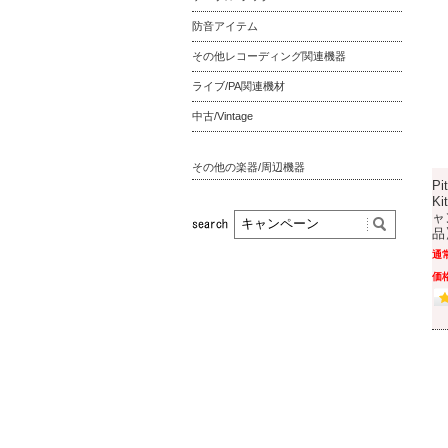
防音アイテム
その他レコーディング関連機器
ライブ/PA関連機材
中古/Vintage
その他の楽器/周辺機器
Pi
K
ャ
品
通
価格