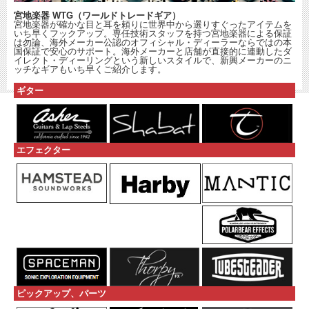
宮地楽器 WTG（ワールドトレードギア）
宮地楽器が確かな目と耳を頼りに世界中から選りすぐったアイテムを
いち早くフックアップ。専任技術スタッフを持つ宮地楽器による保証
は勿論、海外メーカー公認のオフィシャル・ディーラーならではの本
国保証で安心のサポート。海外メーカーと店舗が直接的に連動したダ
イレクト・ディーリングという新しいスタイルで、新興メーカーのニ
ッチなギアもいち早くご紹介します。
ギター
エフェクター
ピックアップ、パーツ