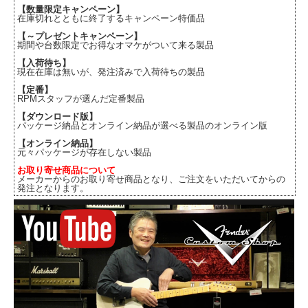
【数量限定キャンペーン】
在庫切れとともに終了するキャンペーン特価品
【～プレゼントキャンペーン】
期間や台数限定でお得なオマケがついて来る製品
【入荷待ち】
現在在庫は無いが、発注済みで入荷待ちの製品
【定番】
RPMスタッフが選んだ定番製品
【ダウンロード版】
パッケージ納品とオンライン納品が選べる製品のオンライン版
【オンライン納品】
元々パッケージが存在しない製品
お取り寄せ商品について
メーカーからのお取り寄せ商品となり、ご注文をいただいてからの
発注となります。