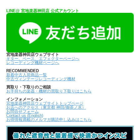
LINE@ 宮地楽器神田店 公式アカウント
宮地楽器神田店ウェブサイト
ギター、ベース、エフェクターページへ
レコーディング機材ページへ
RECOMMENDED
新着中古入荷商品一覧
中古ヴィンテージレコーディング機材
買取り・下取りのご相談
お手持ちの楽器・機材の買取り下取りはこちら
インフォメーション
宮地楽器神田店ウェブサイトトップページ
お店へのアクセス（東京都 神田/御茶ノ水）
お問合せフォーム
Contact us (English)
お得情報満載のメルマガ購読申し込みはこちら