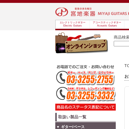
エレクトリックギター
アコースティックギター
Electric Guitars
Acoustic Guitars
商品検
T
お
取扱い製品一覧
▼ ギター/ベース