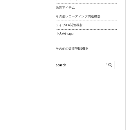
防音アイテム
その他レコーディング関連機器
ライブ/PA関連機材
中古/Vintage
その他の楽器/周辺機器