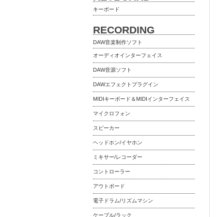
キーボード
RECORDING
DAW音楽制作ソフト
オーディオインターフェイス
DAW音源ソフト
DAWエフェクトプラグイン
MIDIキーボード＆MIDIインターフェイス
マイクロフォン
スピーカー
ヘッドホン/イヤホン
ミキサー/レコーダー
コントローラー
アウトボード
電子ドラム/リズムマシン
ケーブル/ラック