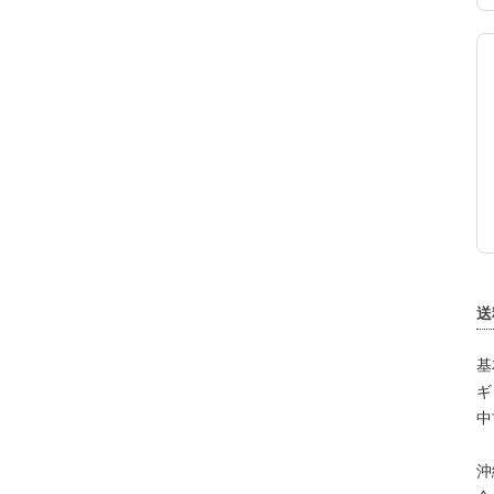
送
基
ギ
中
沖