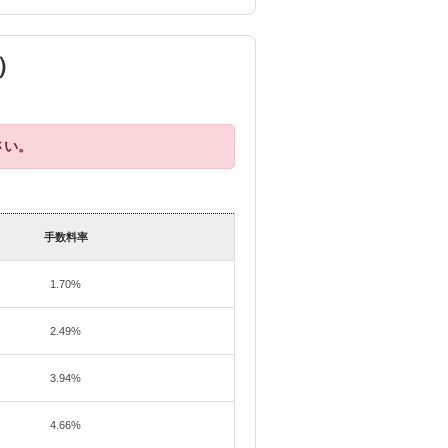
）
。
さい。
手数料率
1.70%
2.49%
3.94%
4.66%