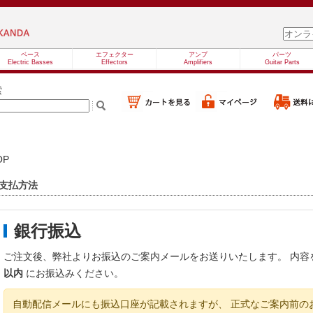
ベース
エフェクター
アンプ
パーツ
Electric Basses
Effectors
Amplifiers
Guitar Parts
索
OP
支払方法
銀行振込
ご注文後、弊社よりお振込のご案内メールをお送りいたします。 内
以内
にお振込みください。
自動配信メールにも振込口座が記載されますが、 正式なご案内前の