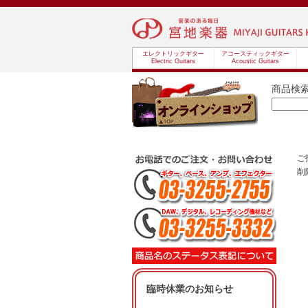
エレクトリックギター
アコースティックギター
Electric Guitars
Acoustic Guitars
商品検
ご
削
臨時休業のお知らせ