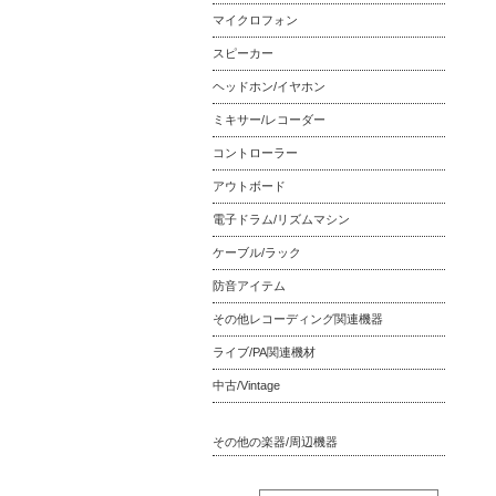
マイクロフォン
スピーカー
ヘッドホン/イヤホン
ミキサー/レコーダー
コントローラー
アウトボード
電子ドラム/リズムマシン
ケーブル/ラック
防音アイテム
その他レコーディング関連機器
ライブ/PA関連機材
中古/Vintage
その他の楽器/周辺機器