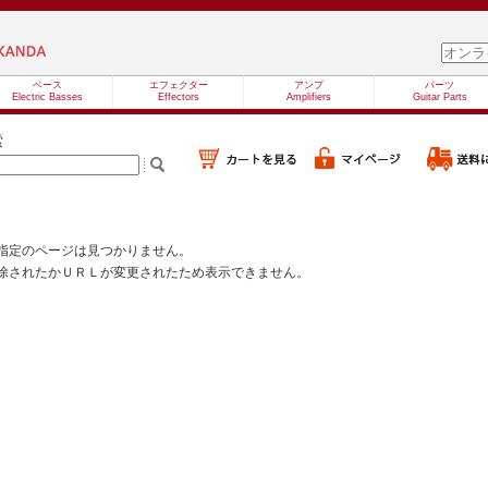
ベース
エフェクター
アンプ
パーツ
Electric Basses
Effectors
Amplifiers
Guitar Parts
索
指定のページは見つかりません。
除されたかＵＲＬが変更されたため表示できません。