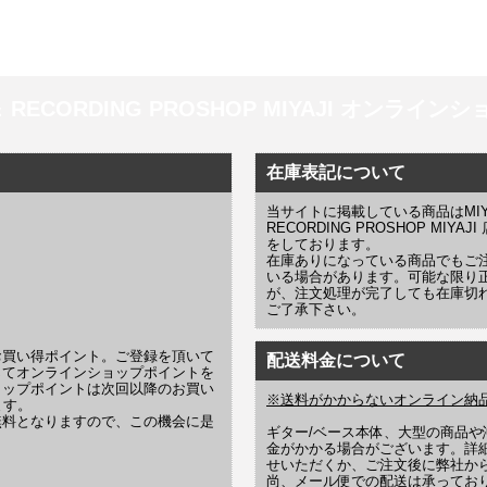
 ＆ RECORDING PROSHOP MIYAJI オンラインショッ
在庫表記について
当サイトに掲載している商品はMIYAJI
RECORDING PROSHOP MI
をしております。
在庫ありになっている商品でもご
いる場合があります。可能な限り
が、注文処理が完了しても在庫切
ご了承下さい。
お買い得ポイント。ご登録を頂いて
配送料金について
じてオンラインショップポイントを
ョップポイントは次回以降のお買い
※送料がかからないオンライン納
ます。
無料となりますので、この機会に是
ギター/ベース本体、大型の商品
金がかかる場合がございます。詳
せいただくか、ご注文後に弊社か
尚、メール便での配送は承ってお