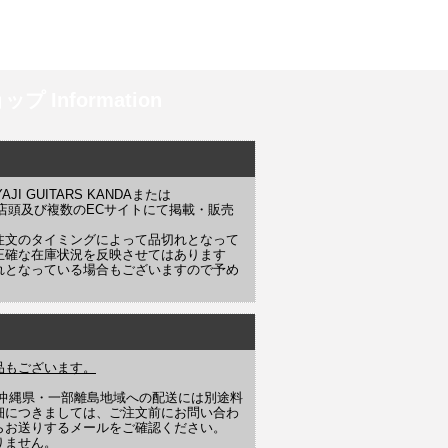
プ Information
 GUITARS KANDAまたは
YAJI 店頭及び複数のECサイトにて掲載・販売
注文のタイミングによって品切れとなって
正確な在庫状況を反映させてはあります
れとなっている場合もございますので予め
品もございます。
や沖縄県・一部離島地域への配送には別途料
細につきましては、ご注文前にお問い合わ
らお送りするメールをご確認ください。
りません。