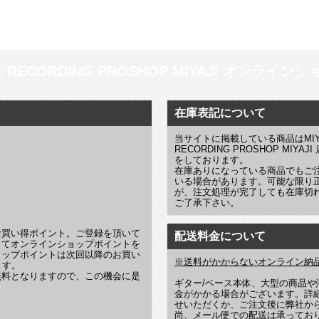
 ＆ RECORDING PROSHOP MIYAJI オンラインショッ
在庫表記について
当サイトに掲載している商品はMIYAJI
RECORDING PROSHOP MI
をしております。
在庫ありになっている商品でもご
いる場合があります。可能な限り
が、注文処理が完了しても在庫切
ご了承下さい。
お買い得ポイント。ご登録を頂いて
配送料金について
じてオンラインショップポイントを
ョップポイントは次回以降のお買い
※送料がかからないオンライン納
ます。
無料となりますので、この機会に是
ギター/ベース本体、大型の商品
金がかかる場合がございます。詳
せいただくか、ご注文後に弊社か
尚、メール便での配送は承ってお