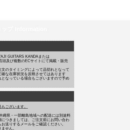
プ Information
 GUITARS KANDAまたは
YAJI 店頭及び複数のECサイトにて掲載・販売
注文のタイミングによって品切れとなって
正確な在庫状況を反映させてはあります
れとなっている場合もございますので予め
品もございます。
や沖縄県・一部離島地域への配送には別途料
細につきましては、ご注文前にお問い合わ
らお送りするメールをご確認ください。
りません。