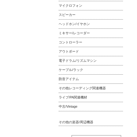
マイクロフォン
スピーカー
ヘッドホン/イヤホン
ミキサー/レコーダー
コントローラー
アウトボード
電子ドラム/リズムマシン
ケーブル/ラック
防音アイテム
その他レコーディング関連機器
ライブ/PA関連機材
中古/Vintage
その他の楽器/周辺機器