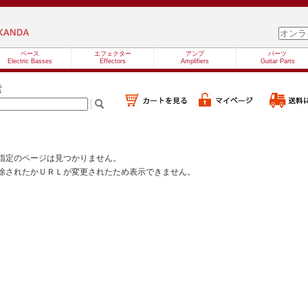
ベース
エフェクター
アンプ
パーツ
Electric Basses
Effectors
Amplifiers
Guitar Parts
索
指定のページは見つかりません。
除されたかＵＲＬが変更されたため表示できません。