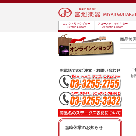
エレクトリックギター
アコースティックギター
Electric Guitars
Acoustic Guitars
商品検
ご
削
臨時休業のお知らせ