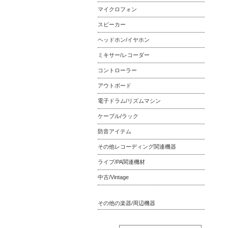
マイクロフォン
スピーカー
ヘッドホン/イヤホン
ミキサー/レコーダー
コントローラー
アウトボード
電子ドラム/リズムマシン
ケーブル/ラック
防音アイテム
その他レコーディング関連機器
ライブ/PA関連機材
中古/Vintage
その他の楽器/周辺機器