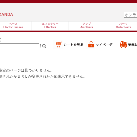
ベース
エフェクター
アンプ
パーツ
Electric Basses
Effectors
Amplifiers
Guitar Parts
索
指定のページは見つかりません。
除されたかＵＲＬが変更されたため表示できません。