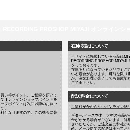
 ＆ RECORDING PROSHOP MIYAJI オンラインショッ
在庫表記について
当サイトに掲載している商品はMIYAJI
RECORDING PROSHOP MI
をしております。
在庫ありになっている商品でもご
いる場合があります。可能な限り
が、注文処理が完了しても在庫切
ご了承下さい。
お買い得ポイント。ご登録を頂いて
配送料金について
じてオンラインショップポイントを
ョップポイントは次回以降のお買い
※送料がかからないオンライン納
ます。
無料となりますので、この機会に是
ギター/ベース本体、大型の商品
金がかかる場合がございます。詳
せいただくか、ご注文後に弊社か
尚、メール便での配送は承ってお