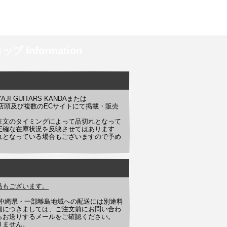
プ Information
 GUITARS KANDAまたは
YAJI 店頭及び複数のECサイトにて掲載・販売
注文のタイミングによって品切れとなって
正確な在庫状況を反映させてはあります
れとなっている場合もございますので予め
品もございます。
や沖縄県・一部離島地域への配送には別途料
細につきましては、ご注文前にお問い合わ
らお送りするメールをご確認ください。
りません。