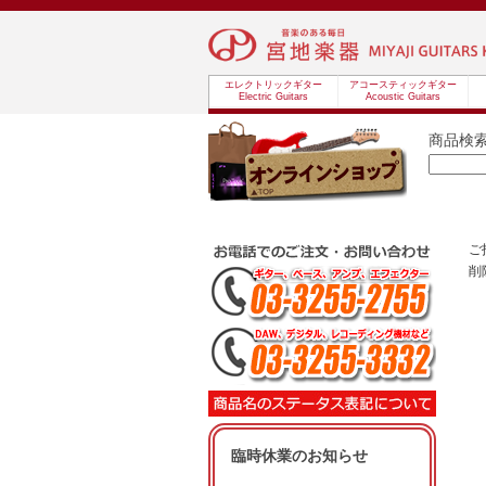
エレクトリックギター
アコースティックギター
Electric Guitars
Acoustic Guitars
商品検
ご
削
臨時休業のお知らせ