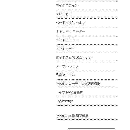
マイクロフォン
スピーカー
ヘッドホン/イヤホン
ミキサー/レコーダー
コントローラー
アウトボード
電子ドラム/リズムマシン
ケーブル/ラック
防音アイテム
その他レコーディング関連機器
ライブ/PA関連機材
中古/Vintage
その他の楽器/周辺機器