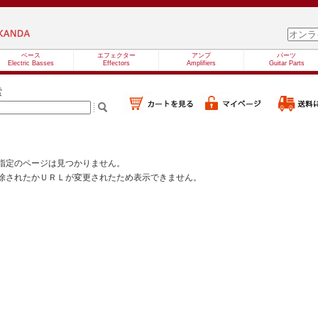
ベース
エフェクター
アンプ
パーツ
Electric Basses
Effectors
Amplifiers
Guitar Parts
索
指定のページは見つかりません。
除されたかＵＲＬが変更されたため表示できません。