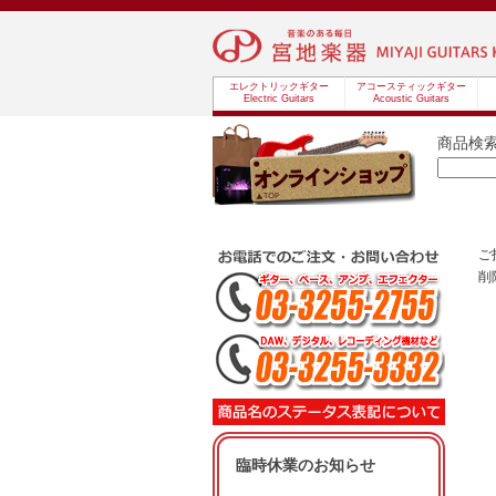
エレクトリックギター
アコースティックギター
Electric Guitars
Acoustic Guitars
商品検
ご
削
臨時休業のお知らせ