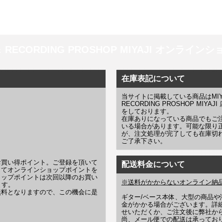
 ＆ RECORDING PROSHOP MIYAJI オンラインショッ
在庫表記について
当サイトに掲載している商品はMIYAJI
RECORDING PROSHOP MI
をしております。
在庫ありになっている商品でもご
いる場合があります。可能な限り
が、注文処理が完了しても在庫切
ご了承下さい。
お買い得ポイント。ご登録を頂いて
配送料金について
じてオンラインショップポイントを
ョップポイントは次回以降のお買い
※送料がかからないオンライン納
ます。
無料となりますので、この機会に是
ギター/ベース本体、大型の商品
金がかかる場合がございます。詳
せいただくか、ご注文後に弊社か
尚、メール便での配送は承ってお