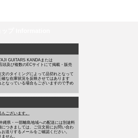
プ Information
 GUITARS KANDAまたは
YAJI 店頭及び複数のECサイトにて掲載・販売
注文のタイミングによって品切れとなって
正確な在庫状況を反映させてはあります
れとなっている場合もございますので予め
品もございます。
や沖縄県・一部離島地域への配送には別途料
細につきましては、ご注文前にお問い合わ
らお送りするメールをご確認ください。
りません。