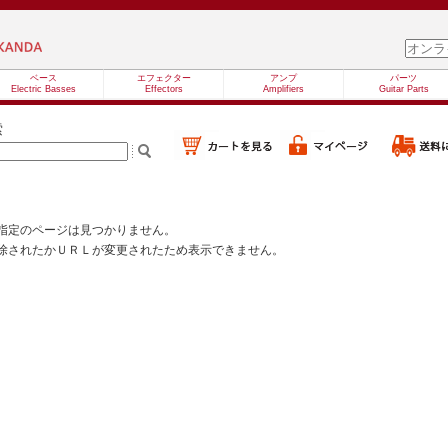
ベース
エフェクター
アンプ
パーツ
Electric Basses
Effectors
Amplifiers
Guitar Parts
索
指定のページは見つかりません。
除されたかＵＲＬが変更されたため表示できません。