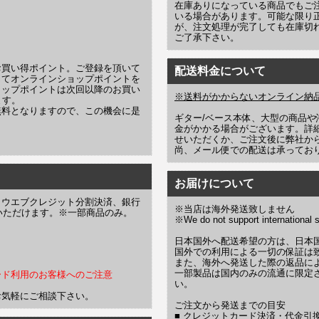
在庫ありになっている商品でもご
いる場合があります。可能な限り
が、注文処理が完了しても在庫切
ご了承下さい。
お買い得ポイント。ご登録を頂いて
配送料金について
じてオンラインショップポイントを
ョップポイントは次回以降のお買い
※送料がかからないオンライン納
ます。
無料となりますので、この機会に是
ギター/ベース本体、大型の商品
金がかかる場合がございます。詳
せいただくか、ご注文後に弊社か
尚、メール便での配送は承ってお
お届けについて
、ウエブクレジット分割決済、銀行
※当店は海外発送致しません
お選びいただけます。※一部商品のみ。
※We do not support international s
日本国外へ配送希望の方は、日本
国外での利用による一切の保証は
また、海外へ発送した際の返品に
一部製品は国内のみの流通に限定
ード利用のお客様へのご注意
い。
お気軽にご相談下さい。
ご注文から発送までの目安
■ クレジットカード決済・代金引