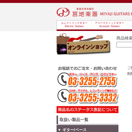
エレクトリックギター
アコースティックギター
Electric Guitars
Acoustic Guitars
商品検
ご
削
取扱い製品一覧
▼ ギター/ベース