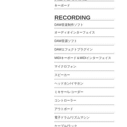
キーボード
RECORDING
DAW音楽制作ソフト
オーディオインターフェイス
DAW音源ソフト
DAWエフェクトプラグイン
MIDIキーボード＆MIDIインターフェイス
マイクロフォン
スピーカー
ヘッドホン/イヤホン
ミキサー/レコーダー
コントローラー
アウトボード
電子ドラム/リズムマシン
ケーブル/ラック