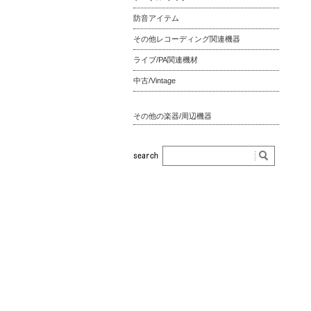
防音アイテム
その他レコーディング関連機器
ライブ/PA関連機材
中古/Vintage
その他の楽器/周辺機器