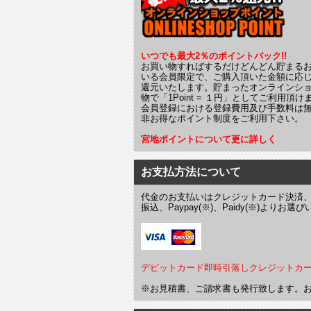
いつでも最大2％のポイントバック!!
お買い物すればするだけどんどん貯まる
いる会員限定で、ご購入頂いた金額に応
還元いたします。貯まったオンラインシ
物で「1Point = １円」としてご利用頂け
会員登録における登録費用及び手数料は
非お得なポイント制度をご利用下さい。
宮地ポイントについて更に詳しく
お支払方法について
代金のお支払いはクレジットカード決済
振込、Paypay(※)、Paidy(※)より
デビットカード即時引落しクレジットカ
※お見積書、ご請求書も発行致します。