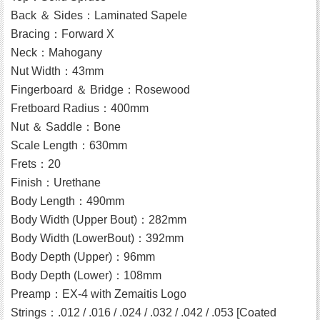
Back ＆ Sides：Laminated Sapele
Bracing：Forward X
Neck：Mahogany
Nut Width：43mm
Fingerboard ＆ Bridge：Rosewood
Fretboard Radius：400mm
Nut ＆ Saddle：Bone
Scale Length：630mm
Frets：20
Finish：Urethane
Body Length：490mm
Body Width (Upper Bout)：282mm
Body Width (LowerBout)：392mm
Body Depth (Upper)：96mm
Body Depth (Lower)：108mm
Preamp：EX-4 with Zemaitis Logo
Strings：.012 / .016 / .024 / .032 / .042 / .053 [Coated