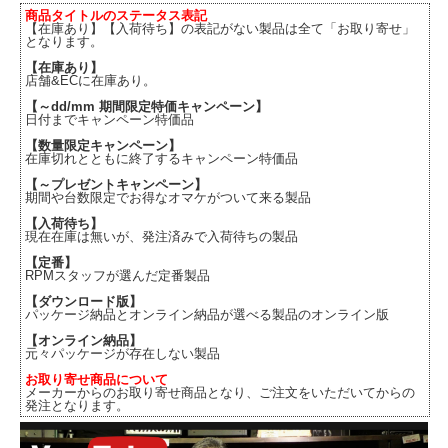
商品タイトルのステータス表記
【在庫あり】【入荷待ち】の表記がない製品は全て「お取り寄せ」
となります。
【在庫あり】
店舗&ECに在庫あり。
【～dd/mm 期間限定特価キャンペーン】
日付までキャンペーン特価品
【数量限定キャンペーン】
在庫切れとともに終了するキャンペーン特価品
【～プレゼントキャンペーン】
期間や台数限定でお得なオマケがついて来る製品
【入荷待ち】
現在在庫は無いが、発注済みで入荷待ちの製品
【定番】
RPMスタッフが選んだ定番製品
【ダウンロード版】
パッケージ納品とオンライン納品が選べる製品のオンライン版
【オンライン納品】
元々パッケージが存在しない製品
お取り寄せ商品について
メーカーからのお取り寄せ商品となり、ご注文をいただいてからの
発注となります。