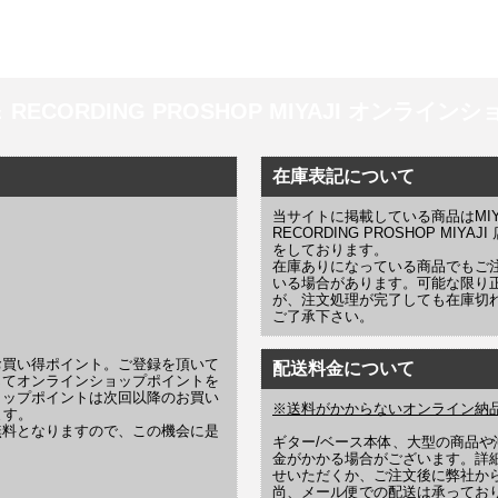
 ＆ RECORDING PROSHOP MIYAJI オンラインショッ
在庫表記について
当サイトに掲載している商品はMIYAJI
RECORDING PROSHOP MI
をしております。
在庫ありになっている商品でもご
いる場合があります。可能な限り
が、注文処理が完了しても在庫切
ご了承下さい。
お買い得ポイント。ご登録を頂いて
配送料金について
じてオンラインショップポイントを
ョップポイントは次回以降のお買い
※送料がかからないオンライン納
ます。
無料となりますので、この機会に是
ギター/ベース本体、大型の商品
金がかかる場合がございます。詳
せいただくか、ご注文後に弊社か
尚、メール便での配送は承ってお