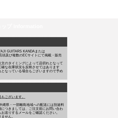
プ Information
 GUITARS KANDAまたは
YAJI 店頭及び複数のECサイトにて掲載・販売
注文のタイミングによって品切れとなって
正確な在庫状況を反映させてはあります
れとなっている場合もございますので予め
品もございます。
や沖縄県・一部離島地域への配送には別途料
細につきましては、ご注文前にお問い合わ
らお送りするメールをご確認ください。
りません。