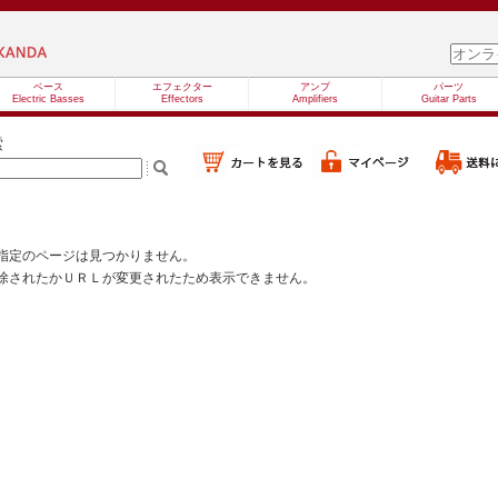
ベース
エフェクター
アンプ
パーツ
Electric Basses
Effectors
Amplifiers
Guitar Parts
索
指定のページは見つかりません。
除されたかＵＲＬが変更されたため表示できません。