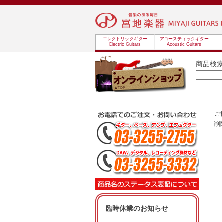
エレクトリックギター
アコースティックギター
Electric Guitars
Acoustic Guitars
商品検
ご
削
臨時休業のお知らせ