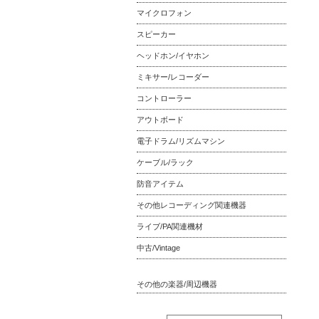
マイクロフォン
スピーカー
ヘッドホン/イヤホン
ミキサー/レコーダー
コントローラー
アウトボード
電子ドラム/リズムマシン
ケーブル/ラック
防音アイテム
その他レコーディング関連機器
ライブ/PA関連機材
中古/Vintage
その他の楽器/周辺機器