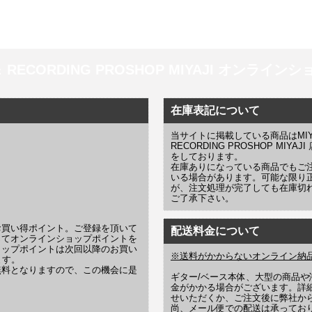
 ＆ RECORDING PROSHOP MIYAJI オンラインショッ
在庫表記について
当サイトに掲載している商品はMIYAJI
RECORDING PROSHOP MI
をしております。
在庫ありになっている商品でもご
いる場合があります。可能な限り
が、注文処理が完了しても在庫切
ご了承下さい。
お買い得ポイント。ご登録を頂いて
配送料金について
じてオンラインショップポイントを
ョップポイントは次回以降のお買い
※送料がかからないオンライン納
ます。
無料となりますので、この機会に是
ギター/ベース本体、大型の商品
金がかかる場合がございます。詳
せいただくか、ご注文後に弊社か
尚、メール便での配送は承ってお