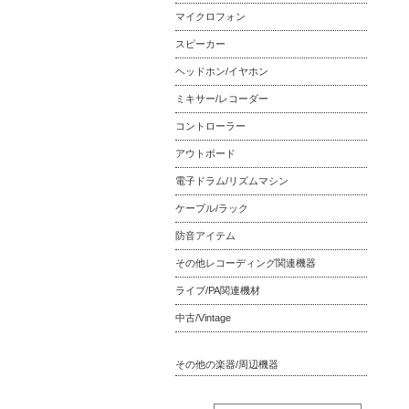
マイクロフォン
スピーカー
ヘッドホン/イヤホン
ミキサー/レコーダー
コントローラー
アウトボード
電子ドラム/リズムマシン
ケーブル/ラック
防音アイテム
その他レコーディング関連機器
ライブ/PA関連機材
中古/Vintage
その他の楽器/周辺機器