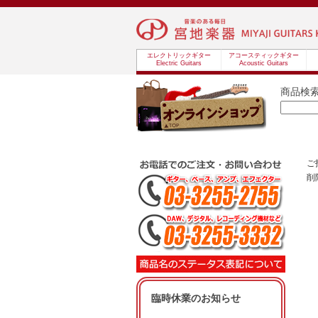
エレクトリックギター
アコースティックギター
Electric Guitars
Acoustic Guitars
商品検
ご
削
臨時休業のお知らせ