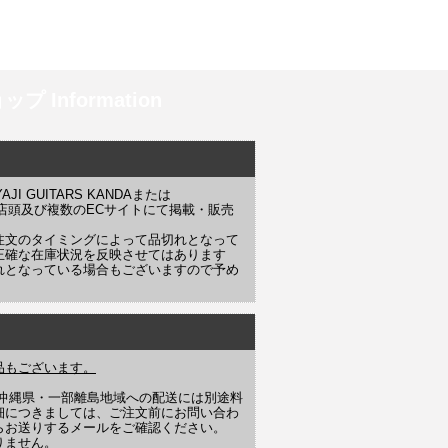
プ Information
 GUITARS KANDAまたは
YAJI 店頭及び複数のECサイトにて掲載・販売
注文のタイミングによって品切れとなって
正確な在庫状況を反映させてはあります
れとなっている場合もございますので予め
品もございます。
や沖縄県・一部離島地域への配送には別途料
細につきましては、ご注文前にお問い合わ
らお送りするメールをご確認ください。
りません。