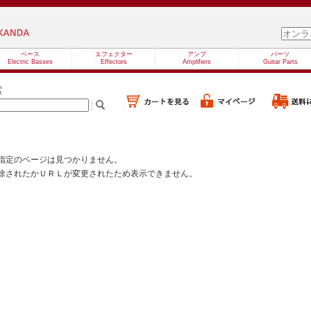
ベース
エフェクター
アンプ
パーツ
Electric Basses
Effectors
Amplifiers
Guitar Parts
索
指定のページは見つかりません。
除されたかＵＲＬが変更されたため表示できません。